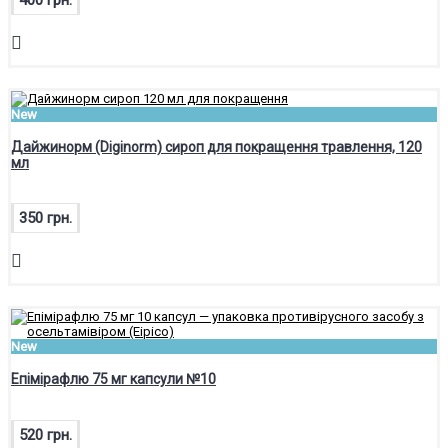
New
Дайжинорм (Diginorm) сироп для покращення травлення, 120
мл
350 грн.
New
Епімірафлю 75 мг капсули №10
520 грн.