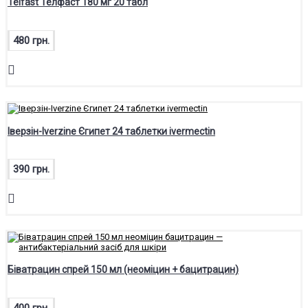
Telfast Телфаст 180 мг 20 табл
480 грн.
Іверзін-Iverzine Єгипет 24 таблетки ivermectin
390 грн.
Біватрацин спрей 150 мл (неоміцин + бацитрацин)
400 грн.