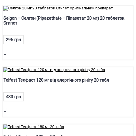
Selgon – Селгон (Pipazethate – Піпазетат 20 мг) 20 таблеток
Єгипет
295 грн.
Telfast Телфаст 120 мг від алергічного рініту 20 табл
430 грн.