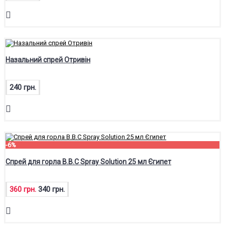
Назальний спрей Отривін
240 грн.
-6%
Спрей для горла B.B.C Spray Solution 25 мл Єгипет
360 грн.
340 грн.