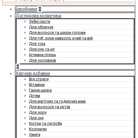
Виробники
+
Доглядова косметика
Зубні пасти
Для обличчя
Для волосся та шкіри голови
Для губ, зони навколо очей та вій
Для тіла
Для рук та ніг
Інтимна гігієна
Для чоловіків
+
Харчові добавки
Від стресу
Вітаміни
Гарна шкіра
Дітям
Для вагітних та годуючих мам
Для волосся та нігтів
Для зору
Для сну
Кістки та суглоби
Коллаген
Омега