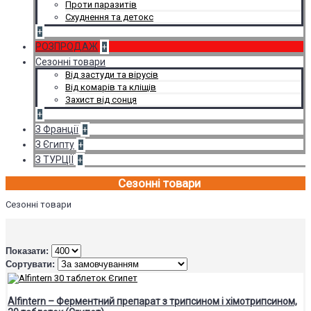
Проти паразитів
Схуднення та детокс
+
РОЗПРОДАЖ
+
Сезонні товари
Від застуди та вірусів
Від комарів та кліщів
Захист від сонця
+
З Франції
+
З Єгипту
+
З ТУРЦІЇ
+
Сезонні товари
Сезонні товари
Показати:
Сортувати:
Alfintern – Ферментний препарат з трипсином і хімотрипсином,