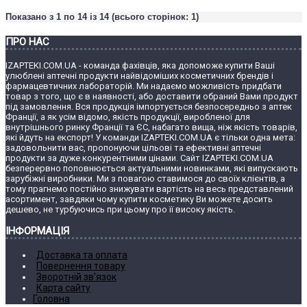
Показано з 1 по 14 із 14 (всього сторінок: 1)
ПРО НАС
IZAPTEKI.COM.UA - команда фахівців, яка допоможе купити Ваші
улюблені аптечні продукти найвідоміших косметичних брендів і
фармацевтичних лабораторій. Ми надаємо можливість придбати
товар з того, що є в наявності, або доставити обраний Вами продукт
під замовлення. Вся продукція імпортується безпосередньо з аптек
Франції, а як усім відомо, якість продукції, виробленої для
внутрішнього ринку Франції та ЄС, набагато вища, ніж якість товарів,
які йдуть на експорт! У команди IZAPTEKI.COM.UA є тільки одна мета:
задовольнити вас, пропонуючи цільові та ефективні аптечні
продукти за дуже конкурентними цінами. Сайт IZAPTEKI.COM.UA
безперервно поповнюється актуальними новинками, які випускають
зарубіжні виробники. Ми з повагою ставимося до своїх клієнтів, а
тому прагнемо постійно знижувати вартість на весь представлений
асортимент, завдяки чому купити косметику Ви можете досить
дешево, не турбуючись при цьому про її високу якість.
ІНФОРМАЦІЯ
Доставка та оплата
Повернення товару
Зворотній зв’язок
Карта сайту
Головна