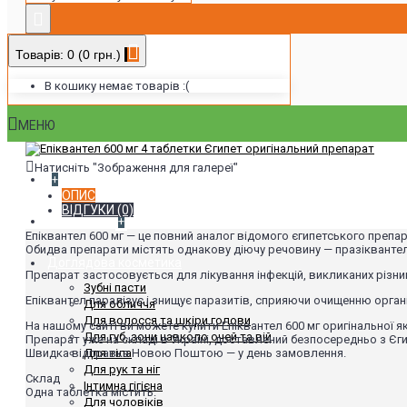
Товарів: 0 (0 грн.)
В кошику немає товарів :(
МЕНЮ
Натисніть "Зображення для галереї"
+
ОПИС
ВІДГУКИ (0)
Виробники
+
Епіквантел 600 мг — це повний аналог відомого єгипетського препа
Обидва препарати містять однакову діючу речовину — празіквантел 
Доглядова косметика
Препарат застосовується для лікування інфекцій, викликаних різни
Зубні пасти
Епіквантел паралізує і знищує паразитів, сприяючи очищенню органі
Для обличчя
Для волосся та шкіри голови
На нашому сайті ви можете купити Епіквантел 600 мг оригінальної як
Для губ, зони навколо очей та вій
Препарат уже на складі в Україні, доставлений безпосередньо з Єги
Швидка відправка Новою Поштою — у день замовлення.
Для тіла
Для рук та ніг
Склад
Інтимна гігієна
Одна таблетка містить:
Для чоловіків