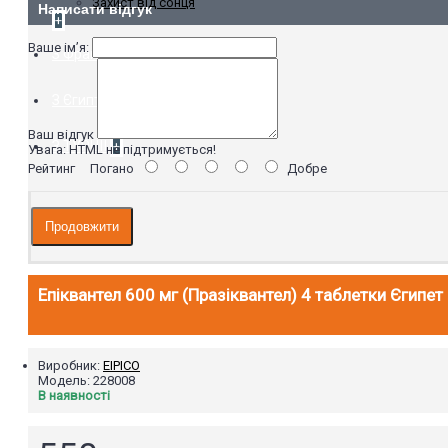
Захист від сонця
Написати відгук
+
Ваше ім’я:
З Франції
+
З Єгипту
+
Ваш відгук
З ТУРЦІЇ
+
Увага:
HTML не підтримується!
Рейтинг
Погано
Добре
Продовжити
Епіквантел 600 мг (Празіквантел) 4 таблетки Єгипет
Виробник:
EIPICO
Модель:
228008
В наявності