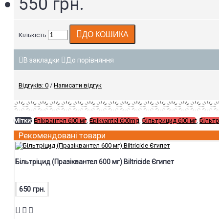
550 грн.
ДО КОШИКА
Кількість
В закладки
До порівняння
Відгуків: 0
/
Написати відгук
Мітки:
Епіквантел 600 мг
,
Epikvantel 600mg
,
Більтрицид 600 мг
,
Більтр
Рекомендовані товари
Більтріцид (Празіквантел 600 мг) Biltricide Єгипет
650 грн.