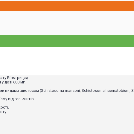
рату Більтрицид.
у дозі 600 мг.
ми видами шистосом (Schistosoma mansoni, Schistosoma haematobium, Sch
зму від гельмінтів.
ості.
пту.