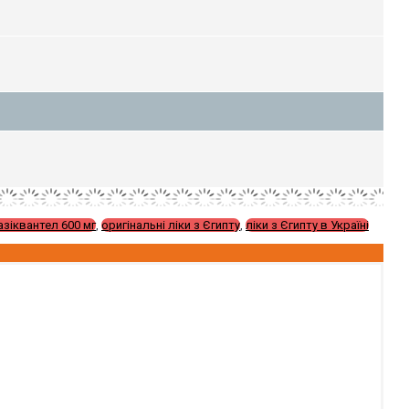
азіквантел 600 мг
,
оригінальні ліки з Єгипту
,
ліки з Єгипту в Україні