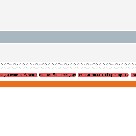
ицид купити Україна
,
аналог Більтрициду
,
протигельмінтні препарати
,
пр