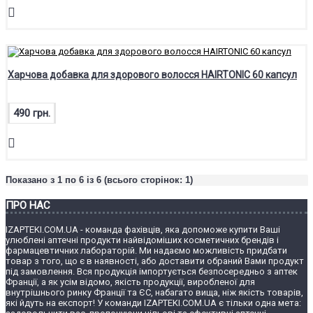
Харчова добавка для здорового волосся HAIRTONIC 60 капсул
490 грн.
Показано з 1 по 6 із 6 (всього сторінок: 1)
ПРО НАС
IZAPTEKI.COM.UA - команда фахівців, яка допоможе купити Ваші
улюблені аптечні продукти найвідоміших косметичних брендів і
фармацевтичних лабораторій. Ми надаємо можливість придбати
товар з того, що є в наявності, або доставити обраний Вами продукт
під замовлення. Вся продукція імпортується безпосередньо з аптек
Франції, а як усім відомо, якість продукції, виробленої для
внутрішнього ринку Франції та ЄС, набагато вища, ніж якість товарів,
які йдуть на експорт! У команди IZAPTEKI.COM.UA є тільки одна мета: