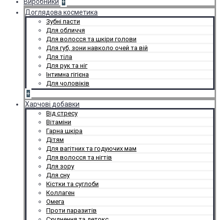
Виробники
+
Доглядова косметика
Зубні пасти
Для обличчя
Для волосся та шкіри голови
Для губ, зони навколо очей та вій
Для тіла
Для рук та ніг
Інтимна гігієна
Для чоловіків
+
Харчові добавки
Від стресу
Вітаміни
Гарна шкіра
Дітям
Для вагітних та годуючих мам
Для волосся та нігтів
Для зору
Для сну
Кістки та суглоби
Коллаген
Омега
Проти паразитів
Схуднення та детокс