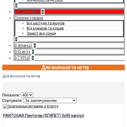
+
РОЗПРОДАЖ
+
Сезонні товари
Від застуди та вірусів
Від комарів та кліщів
Захист від сонця
+
З Франції
+
З Єгипту
+
З ТУРЦІЇ
+
Для волосся та нігтів
Для волосся та нігтів
Показати:
Сортувати:
PANTOGAR Пантогар (ЄГИПЕТ) 3х90 капсул