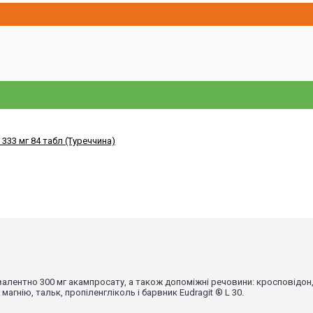
валентно 300 мг акампросату, а також допоміжні речовини: кросповідон,
гнію, тальк, пропіленгліколь і барвник Eudragit ® L 30.