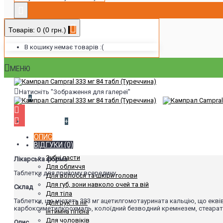
Товарів: 0 (0 грн.)
В кошику немає товарів :(
МЕНЮ
Натисніть "Зображення для галереї"
+
Виробники
+
ОПИС
Доглядова косметика
ВІДГУКИ (0)
Зубні пасти
Лікарська форма
Для обличчя
Таблетки для прийому всередину.
Для волосся та шкіри голови
Для губ, зони навколо очей та вій
Склад
Для тіла
Таблетки, що містять 333 мг ацетилгомотаурината кальцію, що екві
Для рук та ніг
карбоксиметилкрохмаль, колоїдний безводний кремнезем, стеарат ма
Інтимна гігієна
Для чоловіків
Опис