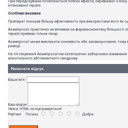
При передозуванні посилюються побічні ефекти, переважно з боку 
інтенсивної терапії.
Особливі вказівки
Препарат показав більшу ефективність при використанні його як од
Акампросат практично не впливає на фармакокінетику більшості лі
терапії приймає тільки лікар.
Акампросат може викликати сонливість або запаморочення, тому й
реакції.
На тлі лікування Акампросатом категорично заборонено вживання сп
алкогольного абстинентного синдрому.
Написати відгук
Ваше ім’я:
Ваш відгук
Увага:
HTML не підтримується!
Рейтинг
Погано
Добре