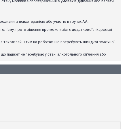
ні стану можливе спостереження в умовах відділення або палати
оєднанні з психотерапією або участю в групах АА.
оголізму, проте рішення про можливість додаткової лікарської
а також зайнятим на роботах, що потребують швидкої психічної
о пацієнт не перебуває у стані алкогольного сп'яніння або