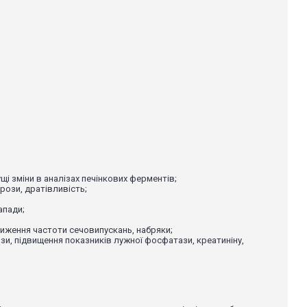
ущі зміни в аналізах печінкових ферментів;
рози, дратівливість;
апади;
зниження частоти сечовипускань, набряки;
зи, підвищення показників лужної фосфатази, креатиніну,