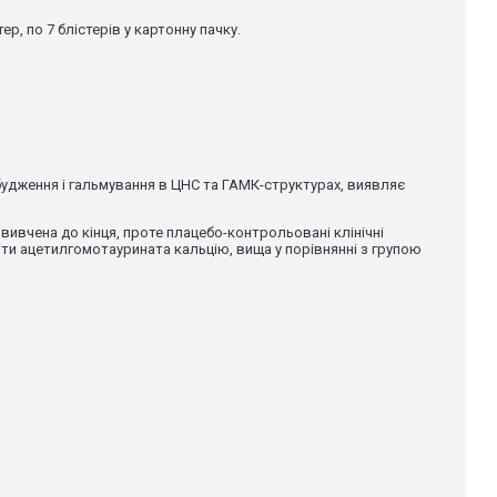
р, по 7 блістерів у картонну пачку.
будження і гальмування в ЦНС та ГАМК-структурах, виявляє
вивчена до кінця, проте плацебо-контрольовані клінічні
ти ацетилгомотаурината кальцію, вища у порівнянні з групою