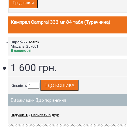
Продовжити
Кампрал Campral 333 мг 84 табл (Туреччина)
Виробник:
Merck
Модель:
257001
В наявності
1 600 грн.
ДО КОШИКА
Кількість
В закладки
До порівняння
Відгуків: 0
/
Написати відгук