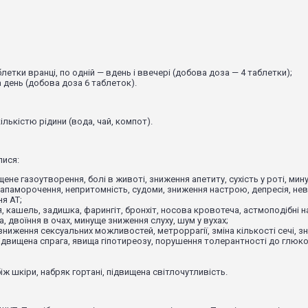
летки вранці, по одній — вдень і ввечері (добова доза — 4 таблетки);
а день (добова доза 6 таблеток).
лькістю рідини (вода, чай, компот).
лися:
щене газоутворення, болі в животі, зниження апетиту, сухість у роті, мин
, запаморочення, непритомність, судоми, зниження настрою, депресія, нев
ня АТ;
я, кашель, задишка, фарингіт, бронхіт, носова кровотеча, астмоподібні н
, двоїння в очах, минуще зниження слуху, шум у вухах;
зниження сексуальних можливостей, метроррагії, зміна кількості сечі, 
ідвищена спрага, явища гіпотиреозу, порушення толерантності до глюко
іж шкіри, набряк гортані, підвищена світлочутливість.