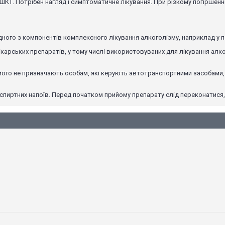
ШКТ. Потрібен нагляд і симптоматичне лікування. При різкому погіршен
ного з компонентів комплексного лікування алкоголізму, наприклад у п
карських препаратів, у тому числі використовуваних для лікування алк
ого не призначають особам, які керують автотранспортними засобами, 
иртних напоїв. Перед початком прийому препарату слід переконатися, щ