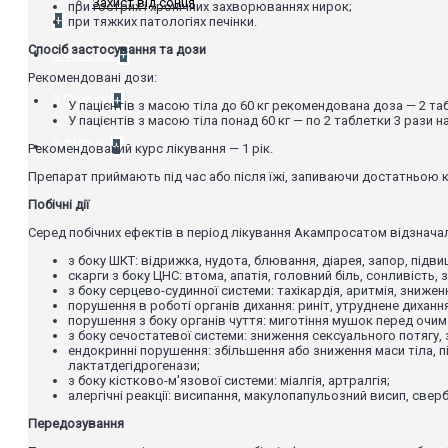
Захист від сонця
при гострих і хронічних захворюваннях нирок;
+
при тяжких патологіях печінки.
Спосіб застосування та дози
З Франції
+
Рекомендовані дози:
З Єгипту
+
У пацієнтів з масою тіла до 60 кг рекомендована доза — 2 таб
У пацієнтів з масою тіла понад 60 кг — по 2 таблетки 3 рази н
З ТУРЦІЇ
+
Рекомендований курс лікування — 1 рік.
Препарат приймають під час або після їжі, запиваючи достатньою кі
Побічні дії
Серед побічних ефектів в період лікування Акампросатом відзнача
з боку ШКТ: відрижка, нудота, блювання, діарея, запор, підви
скарги з боку ЦНС: втома, апатія, головний біль, сонливість
з боку серцево-судинної системи: тахікардія, аритмія, знижен
порушення в роботі органів дихання: риніт, утруднене диханн
порушення з боку органів чуття: миготіння мушок перед очима
з боку сечостатевої системи: зниження сексуального потягу, 
ендокринні порушення: збільшення або зниження маси тіла, п
лактатдегідрогенази;
з боку кістково-м'язової системи: міалгія, артралгія;
алергічні реакції: висипання, макулопапульозний висип, сверб
Передозування