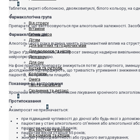
+
Таблетки, вкриті оболонкою, двояковипуклі, білого кольору, на одно
Харчові добавки
Фармакологічна група
Від стресу
Препарати, що застосовуються при алкогольній залежності. Засоби
Вітаміни
Гарна шкіра
Фармакологічна дія
Дітям
Алкоголь і його різка відміна чинять різноманітний вплив на струк
Для вагітних та годуючих мам
Для волосся та нігтів
Згідно з дослідженнями, Акампросат зменшує надмірне вивільнення
нейропротекторну дію.
Для зору
Для сну
На фоні прийому препарату знижується потяг до спиртного, зменшуєт
Кістки та суглоби
дослідження підтверджують, що тривалість утримання і зниження в
Коллаген
пацієнтів, які приймали плацебо.
Омега
Показання до застосування
Проти паразитів
Схуднення та детокс
Хронічний алкоголізм. Комплексне лікування хронічного алкоголізм
+
Протипоказання
РОЗПРОДАЖ
+
Акампросат не призначається:
при підвищеній чутливості до діючої або будь-якої з допоміж
Сезонні товари
пацієнтам у стані алкогольного сп'яніння або алкогольної абс
пацієнтам молодше 18 років;
Від застуди та вірусів
пацієнтам віком старше 65 років;
Від комарів та кліщів
жінкам у період вагітності або грудного вигодовування;