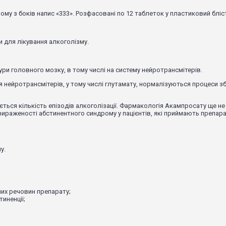
му з боків напис «333». Розфасовані по 12 таблеток у пластиковий блісте
 для лікування алкоголізму.
тури головного мозку, в тому числі на систему нейротрансмітерів.
 нейротрансмітерів, у тому числі глутамату, нормалізуються процеси з
ься кількість епізодів алкоголізації. Фармакологія Акампросату ще не 
ираженості абстинентного синдрому у пацієнтів, які приймають препара
у.
них речовин препарату;
тиненції;