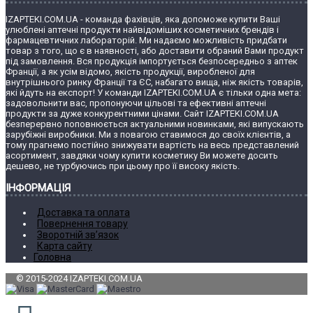
IZAPTEKI.COM.UA - команда фахівців, яка допоможе купити Ваші
улюблені аптечні продукти найвідоміших косметичних брендів і
фармацевтичних лабораторій. Ми надаємо можливість придбати
товар з того, що є в наявності, або доставити обраний Вами продукт
під замовлення. Вся продукція імпортується безпосередньо з аптек
Франції, а як усім відомо, якість продукції, виробленої для
внутрішнього ринку Франції та ЄС, набагато вища, ніж якість товарів,
які йдуть на експорт! У команди IZAPTEKI.COM.UA є тільки одна мета:
задовольнити вас, пропонуючи цільові та ефективні аптечні
продукти за дуже конкурентними цінами. Сайт IZAPTEKI.COM.UA
безперервно поповнюється актуальними новинками, які випускають
зарубіжні виробники. Ми з повагою ставимося до своїх клієнтів, а
тому прагнемо постійно знижувати вартість на весь представлений
асортимент, завдяки чому купити косметику Ви можете досить
дешево, не турбуючись при цьому про її високу якість.
ІНФОРМАЦІЯ
Доставка та оплата
Повернення товару
Зворотній зв’язок
Карта сайту
Головна
© 2015-2024 IZAPTEKI.COM.UA