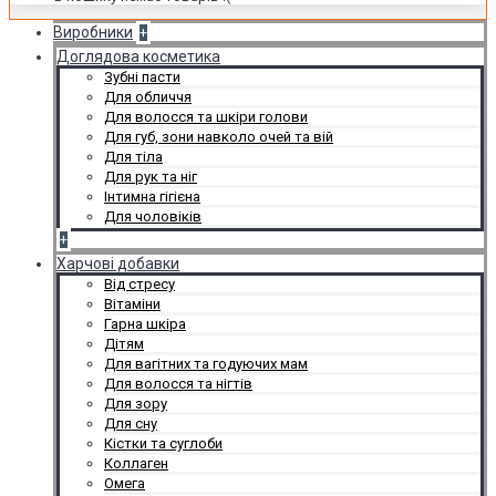
Виробники
+
Доглядова косметика
Зубні пасти
Для обличчя
Для волосся та шкіри голови
Для губ, зони навколо очей та вій
Для тіла
Для рук та ніг
Інтимна гігієна
Для чоловіків
+
Харчові добавки
Від стресу
Вітаміни
Гарна шкіра
Дітям
Для вагітних та годуючих мам
Для волосся та нігтів
Для зору
Для сну
Кістки та суглоби
Коллаген
Омега