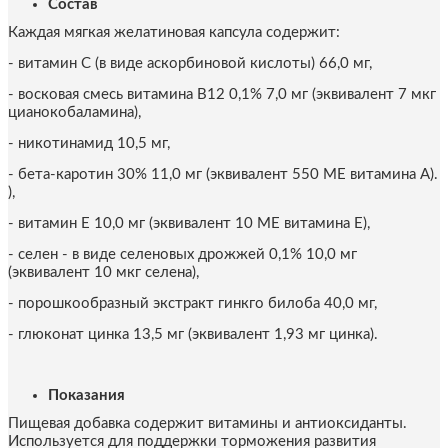
Состав
Каждая мягкая желатиновая капсула содержит:
- витамин C (в виде аскорбиновой кислоты) 66,0 мг,
- восковая смесь витамина B12 0,1% 7,0 мг (эквивалент 7 мкг
цианокобаламина),
- никотинамид 10,5 мг,
- бета-каротин 30% 11,0 мг (эквивалент 550 МЕ витамина A).
),
- витамин E 10,0 мг (эквивалент 10 МЕ витамина E),
- селен - в виде селеновых дрожжей 0,1% 10,0 мг
(эквивалент 10 мкг селена),
- порошкообразный экстракт гинкго билоба 40,0 мг,
- глюконат цинка 13,5 мг (эквивалент 1,93 мг цинка).
Показания
Пищевая добавка содержит витамины и антиоксиданты.
Используется для поддержки торможения развития