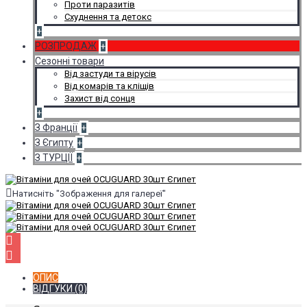
Проти паразитів
Схуднення та детокс
+
РОЗПРОДАЖ
+
Сезонні товари
Від застуди та вірусів
Від комарів та кліщів
Захист від сонця
+
З Франції
+
З Єгипту
+
З ТУРЦІЇ
+
Натисніть "Зображення для галереї"
ОПИС
ВІДГУКИ (0)