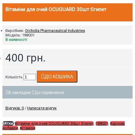
Вітаміни для очей OCUGUARD 30шт Єгипет
Виробник:
Orchidia Pharmaceutical Industries
Модель:
188001
В наявності
400 грн.
ДО КОШИКА
Кількість
В закладки
До порівняння
Відгуків: 0
/
Написати відгук
Мітки:
Вітаміни для очей OCUGUARD 30шт Єгипет
,
188001
,
Харчові
добавки
,
вітаміни