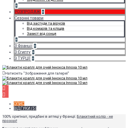
+
РОЗПРОДАЖ
+
Сезонні товари
Від застуди та вірусів
Від комарів та кліщів
Захист від сонця
+
З Франції
+
З Єгипту
+
З ТУРЦІЇ
+
Натисніть "Зображення для галереї"
ОПИС
ВІДГУКИ (5)
100% оригінал, придбані в аптеці у Франції.
Блакитний колір - не
прозорі!