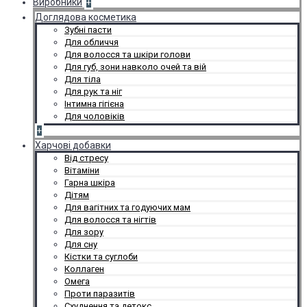
Виробники
+
Доглядова косметика
Зубні пасти
Для обличчя
Для волосся та шкіри голови
Для губ, зони навколо очей та вій
Для тіла
Для рук та ніг
Інтимна гігієна
Для чоловіків
+
Харчові добавки
Від стресу
Вітаміни
Гарна шкіра
Дітям
Для вагітних та годуючих мам
Для волосся та нігтів
Для зору
Для сну
Кістки та суглоби
Коллаген
Омега
Проти паразитів
Схуднення та детокс