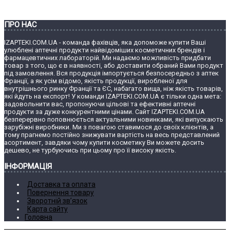
ПРО НАС
IZAPTEKI.COM.UA - команда фахівців, яка допоможе купити Ваші
улюблені аптечні продукти найвідоміших косметичних брендів і
фармацевтичних лабораторій. Ми надаємо можливість придбати
товар з того, що є в наявності, або доставити обраний Вами продукт
під замовлення. Вся продукція імпортується безпосередньо з аптек
Франції, а як усім відомо, якість продукції, виробленої для
внутрішнього ринку Франції та ЄС, набагато вища, ніж якість товарів,
які йдуть на експорт! У команди IZAPTEKI.COM.UA є тільки одна мета:
задовольнити вас, пропонуючи цільові та ефективні аптечні
продукти за дуже конкурентними цінами. Сайт IZAPTEKI.COM.UA
безперервно поповнюється актуальними новинками, які випускають
зарубіжні виробники. Ми з повагою ставимося до своїх клієнтів, а
тому прагнемо постійно знижувати вартість на весь представлений
асортимент, завдяки чому купити косметику Ви можете досить
дешево, не турбуючись при цьому про її високу якість.
ІНФОРМАЦІЯ
Доставка та оплата
Повернення товару
Зворотній зв’язок
Карта сайту
Головна