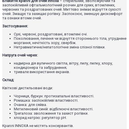
Блакитні краплі для очей Innoxa
– стерильний, зволожуючий та
заспокійливий офтальмологічний розчин для сухих, втомлених,
червоних та роздратованих очей. Миттєво знімає відчуття сухості
очей. Змащує та захищає рогівку. Заспокоює, зменшує дискомфорт
та ознаки втоми очей.
Застосування:
Сухі, червоні, роздратовані, втомлені очі.
Поколювання, печіння чи відчуття стороннього тіла, утруднене
моргання, нечіткість зору, свербіж.
Нетравматичне/непатологічне зміна слізної плівки.
Напруга очей через:
надмірна дія вуличного світла, вітру, пилу, пилку, хлору,
кондиціонера та забруднення;
тривале використання екранів.
Склад:
Квіткові дистильовані води:
Чорниця, буркун: протизапальні властивості.
Ромашка: заспокійливі властивості.
Очанка: для сяйва.
Метиленовий синій: відбілюючі властивості.
Трегалоза: зволоження та захист рогівки.
хлорид натрію: регулятор pH.
Краплі INNOXA не містять консервантів.