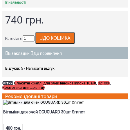
В наявності
740 грн.
ДО КОШИКА
Кількість
В закладки
До порівняння
Відгуків: 5
/
Написати відгук
Мітки:
Блакитні краплі для очей Іннокса Innoxa 10 мл
,
021006
,
Косметика для догляду
Рекомендовані товари
Вітаміни для очей OCUGUARD 30шт Єгипет
400 грн.