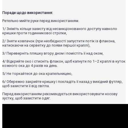
Поради щодо використання:
Ретельно мийте руки перед використанням.
1/ Зніміть кільце захисту від несанкціонованого доступу навколо
кришки проти годинникової стрілки,
2/ Зняти ковпачок (при необхідності запустити потік із флакона,
натискаючи на серветку до появи першої краплі),
3/ Переверніть пляшку вгору дном і помістіть її над оком,
4/ Відкрийте око і стисніть флакон, щоб капнути по 1–2 краплі в куток
кожного ока до 4 разів на день.
5/ Не торкайтеся до ока крапельницею,
6/ Обережно закрийте кришку і покладіть її назад у вихідний футляр,
щоб захистити її від світла.
Перед використанням рекомендується використовувати носову
хустку, щоб захистити одяг.