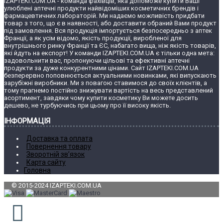
IZAPTEKI.COM.UA - команда фахівців, яка допоможе купити Ваші
улюблені аптечні продукти найвідоміших косметичних брендів і
фармацевтичних лабораторій. Ми надаємо можливість придбати
товар з того, що є в наявності, або доставити обраний Вами продукт
під замовлення. Вся продукція імпортується безпосередньо з аптек
Франції, а як усім відомо, якість продукції, виробленої для
внутрішнього ринку Франції та ЄС, набагато вища, ніж якість товарів,
які йдуть на експорт! У команди IZAPTEKI.COM.UA є тільки одна мета:
задовольнити вас, пропонуючи цільові та ефективні аптечні
продукти за дуже конкурентними цінами. Сайт IZAPTEKI.COM.UA
безперервно поповнюється актуальними новинками, які випускають
зарубіжні виробники. Ми з повагою ставимося до своїх клієнтів, а
тому прагнемо постійно знижувати вартість на весь представлений
асортимент, завдяки чому купити косметику Ви можете досить
дешево, не турбуючись при цьому про її високу якість.
ІНФОРМАЦІЯ
Доставка та оплата
Повернення товару
Зворотній зв’язок
Карта сайту
Головна
© 2015-2024 IZAPTEKI.COM.UA