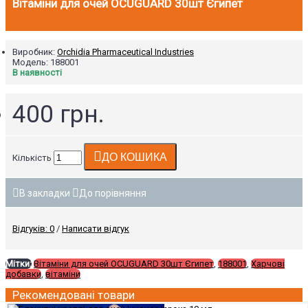
Вітаміни для очей OCUGUARD 30шт Єгипет
Виробник:
Orchidia Pharmaceutical Industries
Модель:
188001
В наявності
400 грн.
ДО КОШИКА
Кількість
В закладки
До порівняння
Відгуків: 0
/
Написати відгук
Мітки:
Вітаміни для очей OCUGUARD 30шт Єгипет
,
188001
,
Харчові
добавки
,
вітаміни
Рекомендовані товари