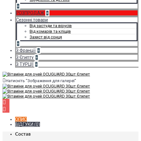
+
РОЗПРОДАЖ
+
Сезонні товари
Від застуди та вірусів
Від комарів та кліщів
Захист від сонця
+
З Франції
+
З Єгипту
+
З ТУРЦІЇ
+
Натисніть "Зображення для галереї"
ОПИС
ВІДГУКИ (0)
Состав