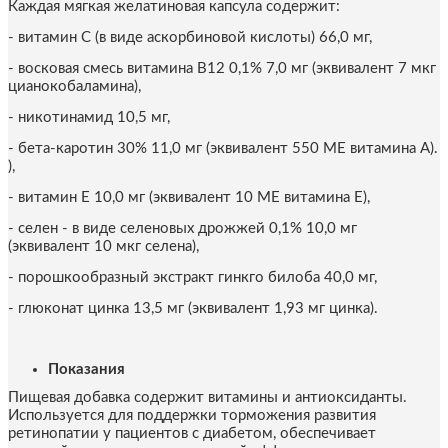
Каждая мягкая желатиновая капсула содержит:
- витамин C (в виде аскорбиновой кислоты) 66,0 мг,
- восковая смесь витамина B12 0,1% 7,0 мг (эквивалент 7 мкг
цианокобаламина),
- никотинамид 10,5 мг,
- бета-каротин 30% 11,0 мг (эквивалент 550 МЕ витамина A).
),
- витамин E 10,0 мг (эквивалент 10 МЕ витамина E),
- селен - в виде селеновых дрожжей 0,1% 10,0 мг
(эквивалент 10 мкг селена),
- порошкообразный экстракт гинкго билоба 40,0 мг,
- глюконат цинка 13,5 мг (эквивалент 1,93 мг цинка).
Показания
Пищевая добавка содержит витамины и антиоксиданты.
Используется для поддержки торможения развития
ретинопатии у пациентов с диабетом, обеспечивает