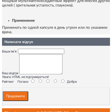
мощный мультиантиоксидантный эффект для многих других
целей ( зрительная усталость, глаукома).
Применение
Принимать по одной капсуле в день утром или по указанию
врача.
Написати відгук
Ваше ім’я:
Ваш відгук
Увага:
HTML не підтримується!
Рейтинг
Погано
Добре
Продовжити