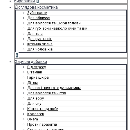
Виробники
+
Доглядова косметика
Зубні пасти
Для обличчя
Для волосся та шкіри голови
Для губ, зони навколо очей та вій
Для тіла
Для рук та ніг
Інтимна гігієна
Для чоловіків
+
Харчові добавки
Від стресу
Вітаміни
Гарна шкіра
Дітям
Для вагітних та годуючих мам
Для волосся та нігтів
Для зору
Для сну
Кістки та суглоби
Коллаген
Омега
Проти паразитів
Схуднення та детокс