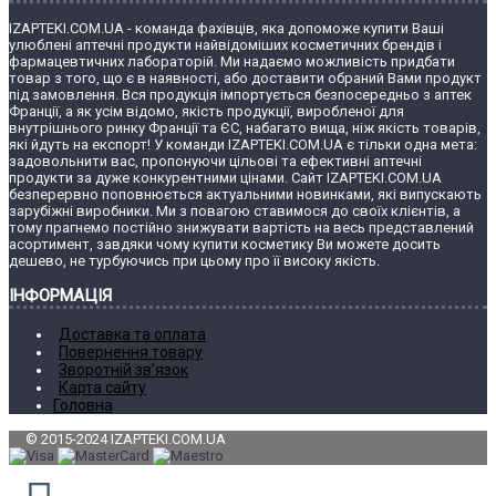
IZAPTEKI.COM.UA - команда фахівців, яка допоможе купити Ваші
улюблені аптечні продукти найвідоміших косметичних брендів і
фармацевтичних лабораторій. Ми надаємо можливість придбати
товар з того, що є в наявності, або доставити обраний Вами продукт
під замовлення. Вся продукція імпортується безпосередньо з аптек
Франції, а як усім відомо, якість продукції, виробленої для
внутрішнього ринку Франції та ЄС, набагато вища, ніж якість товарів,
які йдуть на експорт! У команди IZAPTEKI.COM.UA є тільки одна мета:
задовольнити вас, пропонуючи цільові та ефективні аптечні
продукти за дуже конкурентними цінами. Сайт IZAPTEKI.COM.UA
безперервно поповнюється актуальними новинками, які випускають
зарубіжні виробники. Ми з повагою ставимося до своїх клієнтів, а
тому прагнемо постійно знижувати вартість на весь представлений
асортимент, завдяки чому купити косметику Ви можете досить
дешево, не турбуючись при цьому про її високу якість.
ІНФОРМАЦІЯ
Доставка та оплата
Повернення товару
Зворотній зв’язок
Карта сайту
Головна
© 2015-2024 IZAPTEKI.COM.UA