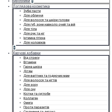
Виробники
+
Доглядова косметика
Зубні пасти
Для обличчя
Для волосся та шкіри голови
Для губ, зони навколо очей та вій
Для тіла
Для рук та ніг
Інтимна гігієна
Для чоловіків
+
Харчові добавки
Від стресу
Вітаміни
Гарна шкіра
Дітям
Для вагітних та годуючих мам
Для волосся та нігтів
Для зору
Для сну
Кістки та суглоби
Коллаген
Омега
Проти паразитів
Схуднення та детокс