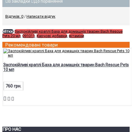
В закладки
До порівняння
Відгуків: 0
/
Написати відгук
Мітки:
Заспокійливі краплі Баха для домашніх тварин Bach Rescue
Pets 20 мл
,
091011
,
Харчові добавки
,
вітаміни
Рекомендовані товари
Заспокійливі краплі Баха для домашніх тварин Bach Rescue Pets
10 мл
760 грн.
ПРО НАС