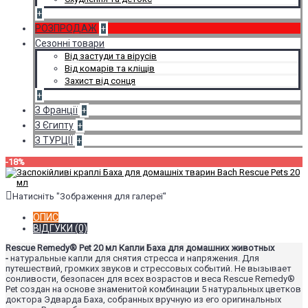
+
РОЗПРОДАЖ
+
Сезонні товари
Від застуди та вірусів
Від комарів та кліщів
Захист від сонця
+
З Франції
+
З Єгипту
+
З ТУРЦІЇ
+
-18%
Натисніть "Зображення для галереї"
ОПИС
ВІДГУКИ (0)
Rescue Remedy® Pet 20 мл Капли Баха для домашних животных
-
натуральные капли для снятия стресса и напряжения. Для
путешествий, громких звуков и стрессовых событий. Не вызывает
сонливости, безопасен для всех возрастов и веса Rescue Remedy®
Pet создан на основе знаменитой комбинации 5 натуральных цветков
доктора Эдварда Баха, собранных вручную из его оригинальных