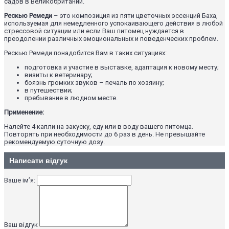
садов в Великобритании.
Рескью Ремеди
– это композиция из пяти цветочных эссенций Баха,
используемая для немедленного успокаивающего действия в любой
стрессовой ситуации или если Ваш питомец нуждается в
преодолении различных эмоциональных и поведенческих проблем.
Рескью Ремеди понадобится Вам в таких ситуациях:
подготовка и участие в выставке, адаптация к новому месту;
визиты к ветеринару;
боязнь громких звуков – печаль по хозяину;
в путешествии;
пребывание в людном месте.
Применение:
Налейте 4 капли на закуску, еду или в воду вашего питомца.
Повторять при необходимости до 6 раз в день. Не превышайте
рекомендуемую суточную дозу.
Написати відгук
Ваше ім’я:
Ваш відгук