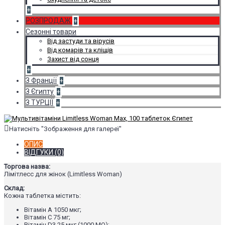
+
РОЗПРОДАЖ
+
Сезонні товари
Від застуди та вірусів
Від комарів та кліщів
Захист від сонця
+
З Франції
+
З Єгипту
+
З ТУРЦІЇ
+
Натисніть "Зображення для галереї"
ОПИС
ВІДГУКИ (0)
Торгова назва:
Лімітлесс для жінок (Limitless Woman)
Склад:
Кожна таблетка містить:
Вітамін A 1050 мкг;
Вітамін C 75 мг;
Вітамін D3 25 мкг (1000 МО);