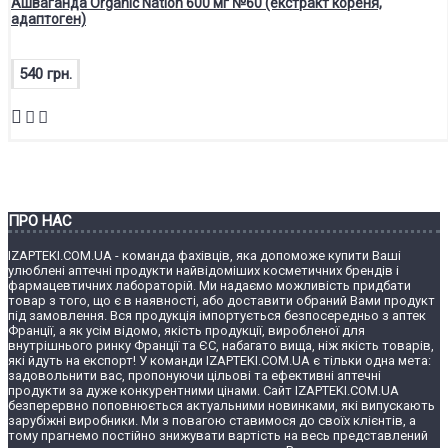
Ашваганда Organic Nation 600 мг №60 (екстракт кореня,
адаптоген)
540 грн.
ПРО НАС
IZAPTEKI.COM.UA - команда фахівців, яка допоможе купити Ваші
улюблені аптечні продукти найвідоміших косметичних брендів і
фармацевтичних лабораторій. Ми надаємо можливість придбати
товар з того, що є в наявності, або доставити обраний Вами продукт
під замовлення. Вся продукція імпортується безпосередньо з аптек
Франції, а як усім відомо, якість продукції, виробленої для
внутрішнього ринку Франції та ЄС, набагато вища, ніж якість товарів,
які йдуть на експорт! У команди IZAPTEKI.COM.UA є тільки одна мета:
задовольнити вас, пропонуючи цільові та ефективні аптечні
продукти за дуже конкурентними цінами. Сайт IZAPTEKI.COM.UA
безперервно поповнюється актуальними новинками, які випускають
зарубіжні виробники. Ми з повагою ставимося до своїх клієнтів, а
тому прагнемо постійно знижувати вартість на весь представлений