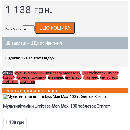
1 138 грн.
ДО КОШИКА
Кількість
В закладки
До порівняння
Відгуків: 0
/
Написати відгук
Мітки:
Мультивітаміни Limitless Woman Max
,
100 таблеток Єгипет
,
152001
,
Харчові добавки
,
вітаміни
,
лімітлесс
,
лімітлес
,
ліміт лесс
,
ліміт лес
,
лімітнес
Рекомендовані товари
Мультивітаміни Limitless Man Max, 100 таблеток Єгипет
1 138 грн.