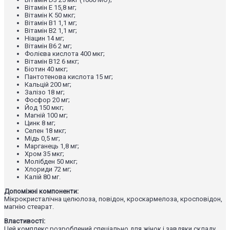
Вітамін E 15,8 мг;
Вітамін K 50 мкг;
Вітамін B1 1,1 мг;
Вітамін B2 1,1 мг;
Ніацин 14 мг;
Вітамін B6 2 мг;
Фолієва кислота 400 мкг;
Вітамін B12 6 мкг;
Біотин 40 мкг;
Пантотенова кислота 15 мг;
Кальцій 200 мг;
Залізо 18 мг;
Фосфор 20 мг;
Йод 150 мкг;
Магній 100 мг;
Цинк 8 мг;
Селен 18 мкг;
Мідь 0,5 мг;
Марганець 1,8 мг;
Хром 35 мкг;
Молібден 50 мкг;
Хлориди 72 мг;
Калій 80 мг.
Допоміжні компоненти:
Мікрокристалічна целюлоза, повідон, кроскармелоза, кросповідон,
магнію стеарат.
Властивості:
Цей комплекс розроблений спеціально для жінок і завдяки складу