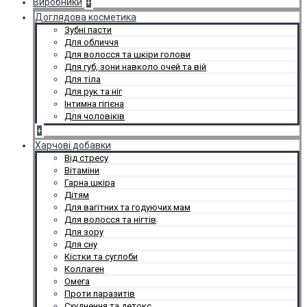
Виробники
+
Доглядова косметика
Зубні пасти
Для обличчя
Для волосся та шкіри голови
Для губ, зони навколо очей та вій
Для тіла
Для рук та ніг
Інтимна гігієна
Для чоловіків
+
Харчові добавки
Від стресу
Вітаміни
Гарна шкіра
Дітям
Для вагітних та годуючих мам
Для волосся та нігтів
Для зору
Для сну
Кістки та суглоби
Коллаген
Омега
Проти паразитів
Схуднення та детокс