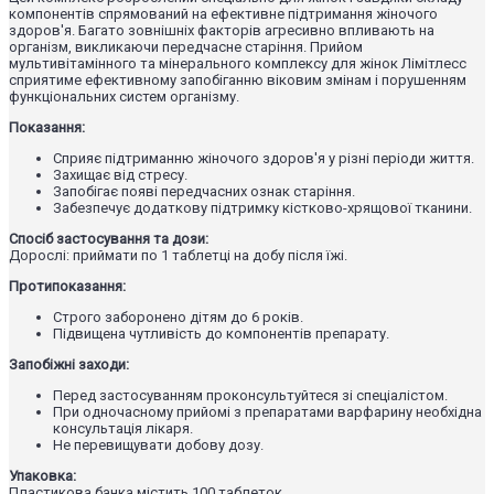
компонентів спрямований на ефективне підтримання жіночого
здоров'я. Багато зовнішніх факторів агресивно впливають на
організм, викликаючи передчасне старіння. Прийом
мультивітамінного та мінерального комплексу для жінок Лімітлесс
сприятиме ефективному запобіганню віковим змінам і порушенням
функціональних систем організму.
Показання:
Сприяє підтриманню жіночого здоров'я у різні періоди життя.
Захищає від стресу.
Запобігає появі передчасних ознак старіння.
Забезпечує додаткову підтримку кістково-хрящової тканини.
Спосіб застосування та дози:
Дорослі: приймати по 1 таблетці на добу після їжі.
Протипоказання:
Строго заборонено дітям до 6 років.
Підвищена чутливість до компонентів препарату.
Запобіжні заходи:
Перед застосуванням проконсультуйтеся зі спеціалістом.
При одночасному прийомі з препаратами варфарину необхідна
консультація лікаря.
Не перевищувати добову дозу.
Упаковка:
Пластикова банка містить 100 таблеток.