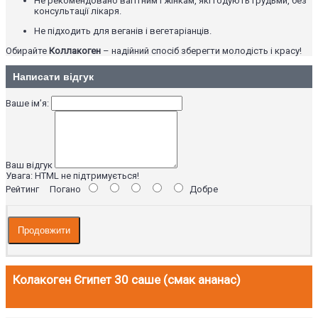
Не рекомендовано вагітним і жінкам, які годують грудьми, без
консультації лікаря.
Не підходить для веганів і вегетаріанців.
Обирайте
Коллакоген
– надійний спосіб зберегти молодість і красу!
Написати відгук
Ваше ім’я:
Ваш відгук
Увага:
HTML не підтримується!
Рейтинг
Погано
Добре
Продовжити
Колакоген Єгипет 30 саше (смак ананас)