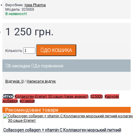
Виробник:
Igea Pharma
Модель:
325003
В наявності
1 250 грн.
ДО КОШИКА
Кількість
В закладки
До порівняння
Відгуків: 0
/
Написати відгук
Мітки:
Колакоген Єгипет 30 саше (смак ананас)
,
325003
,
Харчові
добавки
,
вітаміни
Рекомендовані товари
Collacogen collagen + vitamin C Коллакоген морський питний