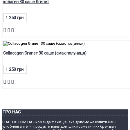
колаген 30 саше Єгипет
1 250 грн.
Collacogen Єгипет 30 саше (смак полуниця)
1 250 грн.
ПРО НАС
IZAPTEKI.COM.UA - команда фахівців, яка допоможе купити Ваші
улюблені аптечні продукти найвідоміших косметичних брендів і