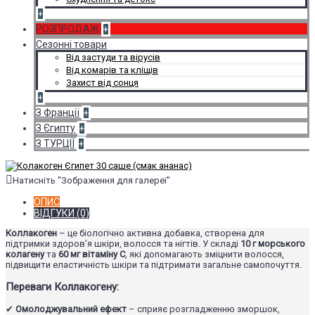
+
РОЗПРОДАЖ
+
Сезонні товари
Від застуди та вірусів
Від комарів та кліщів
Захист від сонця
+
З Франції
+
З Єгипту
+
З ТУРЦІЇ
+
Натисніть "Зображення для галереї"
ОПИС
ВІДГУКИ (0)
Коллакоген
– це біологічно активна добавка, створена для
підтримки здоров’я шкіри, волосся та нігтів. У складі
10 г морського
колагену
та
60 мг вітаміну С
, які допомагають зміцнити волосся,
підвищити еластичність шкіри та підтримати загальне самопочуття.
Переваги Коллакогену:
✔
Омолоджувальний ефект
– сприяє розгладженню зморшок,