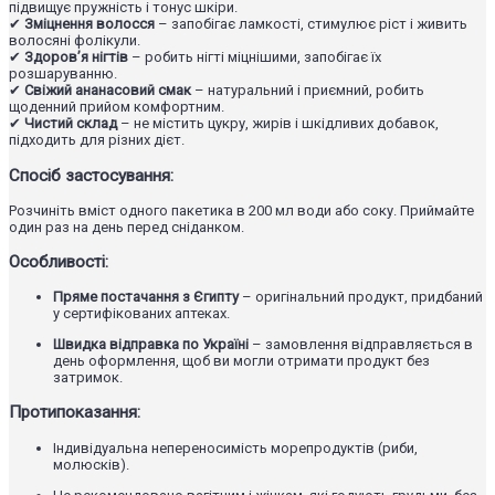
підвищує пружність і тонус шкіри.
✔
Зміцнення волосся
– запобігає ламкості, стимулює ріст і живить
волосяні фолікули.
✔
Здоров’я нігтів
– робить нігті міцнішими, запобігає їх
розшаруванню.
✔
Свіжий ананасовий смак
– натуральний і приємний, робить
щоденний прийом комфортним.
✔
Чистий склад
– не містить цукру, жирів і шкідливих добавок,
підходить для різних дієт.
Спосіб застосування:
Розчиніть вміст одного пакетика в 200 мл води або соку. Приймайте
один раз на день перед сніданком.
Особливості:
Пряме постачання з Єгипту
– оригінальний продукт, придбаний
у сертифікованих аптеках.
Швидка відправка по Україні
– замовлення відправляється в
день оформлення, щоб ви могли отримати продукт без
затримок.
Протипоказання:
Індивідуальна непереносимість морепродуктів (риби,
молюсків).