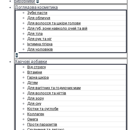
Виробники
+
Доглядова косметика
Зубні пасти
Для обличчя
Для волосся та шкіри голови
Для губ, зони навколо очей та вій
Для тіла
Для рук та ніг
Інтимна гігієна
Для чоловіків
+
Харчові добавки
Від стресу
Вітаміни
Гарна шкіра
Дітям
Для вагітних та годуючих мам
Для волосся та нігтів
Для зору
Для сну
Кістки та суглоби
Коллаген
Омега
Проти паразитів
Схуднення та детокс