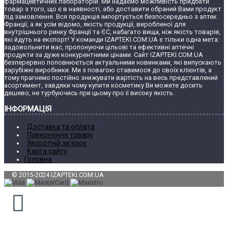
фармацевтичних лабораторій. Ми надаємо можливість придбати
товар з того, що є в наявності, або доставити обраний Вами продукт
під замовлення. Вся продукція імпортується безпосередньо з аптек
Франції, а як усім відомо, якість продукції, виробленої для
внутрішнього ринку Франції та ЄС, набагато вища, ніж якість товарів,
які йдуть на експорт! У команди IZAPTEKI.COM.UA є тільки одна мета:
задовольнити вас, пропонуючи цільові та ефективні аптечні
продукти за дуже конкурентними цінами. Сайт IZAPTEKI.COM.UA
безперервно поповнюється актуальними новинками, які випускають
зарубіжні виробники. Ми з повагою ставимося до своїх клієнтів, а
тому прагнемо постійно знижувати вартість на весь представлений
асортимент, завдяки чому купити косметику Ви можете досить
дешево, не турбуючись при цьому про її високу якість.
ІНФОРМАЦІЯ
Доставка та оплата
Повернення товару
Зворотній зв’язок
Карта сайту
Головна
© 2015-2024 IZAPTEKI.COM.UA