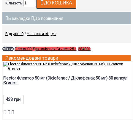
ДО КОШИКА
Кількість
В закладки
До порівняння
Відгуків: 0
/
Написати відгук
Мітки:
Flector EP Диклофенак Єгипет 25 г
,
284001
,
Рекомендовані товари
Flector Флектор 50 мг (Diclofenac / Діклофенак 50 мг) 30 капсул
Єгипет
438 грн.