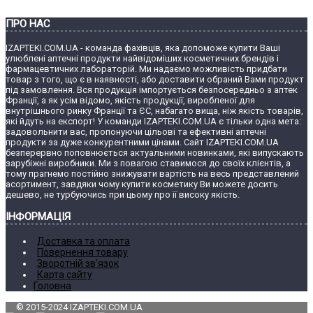
ПРО НАС
IZAPTEKI.COM.UA - команда фахівців, яка допоможе купити Ваші
улюблені аптечні продукти найвідоміших косметичних брендів і
фармацевтичних лабораторій. Ми надаємо можливість придбати
товар з того, що є в наявності, або доставити обраний Вами продукт
під замовлення. Вся продукція імпортується безпосередньо з аптек
Франції, а як усім відомо, якість продукції, виробленої для
внутрішнього ринку Франції та ЄС, набагато вища, ніж якість товарів,
які йдуть на експорт! У команди IZAPTEKI.COM.UA є тільки одна мета:
задовольнити вас, пропонуючи цільові та ефективні аптечні
продукти за дуже конкурентними цінами. Сайт IZAPTEKI.COM.UA
безперервно поповнюється актуальними новинками, які випускають
зарубіжні виробники. Ми з повагою ставимося до своїх клієнтів, а
тому прагнемо постійно знижувати вартість на весь представлений
асортимент, завдяки чому купити косметику Ви можете досить
дешево, не турбуючись при цьому про її високу якість.
ІНФОРМАЦІЯ
Доставка та оплата
Повернення товару
Зворотній зв’язок
Карта сайту
Головна
© 2015-2024 IZAPTEKI.COM.UA