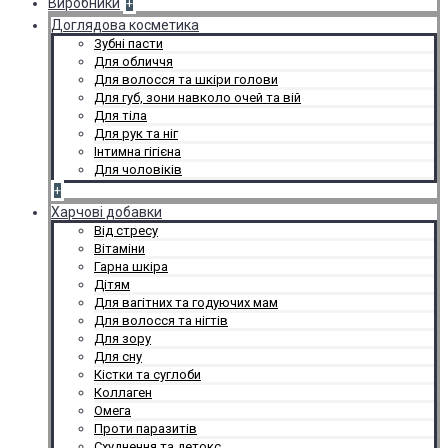
Виробники
+
Доглядова косметика
Зубні пасти
Для обличчя
Для волосся та шкіри голови
Для губ, зони навколо очей та вій
Для тіла
Для рук та ніг
Інтимна гігієна
Для чоловіків
+
Харчові добавки
Від стресу
Вітаміни
Гарна шкіра
Дітям
Для вагітних та годуючих мам
Для волосся та нігтів
Для зору
Для сну
Кістки та суглоби
Коллаген
Омега
Проти паразитів
Схуднення та детокс