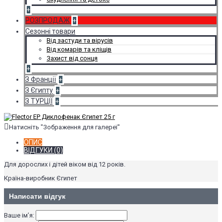
+
РОЗПРОДАЖ
+
Сезонні товари
Від застуди та вірусів
Від комарів та кліщів
Захист від сонця
+
З Франції
+
З Єгипту
+
З ТУРЦІЇ
+
Натисніть "Зображення для галереї"
ОПИС
ВІДГУКИ (0)
Для дорослих і дітей віком від 12 років.
Країна-виробник Єгипет
Написати відгук
Ваше ім’я: