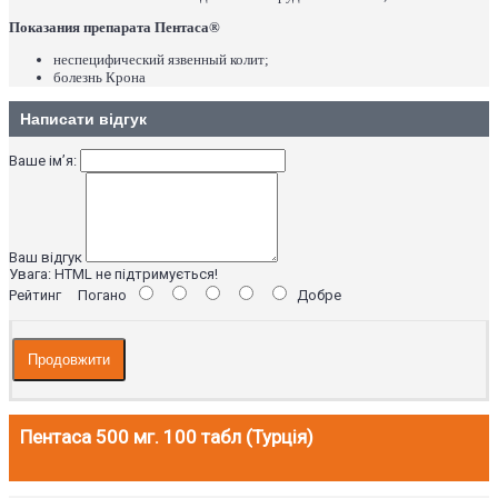
Показания препарата Пентаса®
неспецифический язвенный колит;
болезнь Крона
Написати відгук
Ваше ім’я:
Ваш відгук
Увага:
HTML не підтримується!
Рейтинг
Погано
Добре
Продовжити
Пентаса 500 мг. 100 табл (Турція)