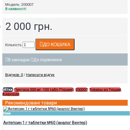
Модель:
200007
В наявності
2 000 грн.
ДО КОШИКА
Кількість
В закладки
До порівняння
Відгуків: 0
/
Написати відгук
Мітки:
Пентаса 500 мг. 100 табл (Турция)
,
200007
,
Товары из Турции
,
Аденурик
Рекомендовані товари
New
Антепсин 1 г таблетки №60 (аналог Вентер)