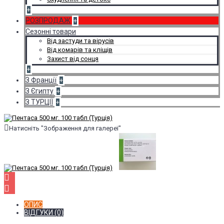
+
РОЗПРОДАЖ
+
Сезонні товари
Від застуди та вірусів
Від комарів та кліщів
Захист від сонця
+
З Франції
+
З Єгипту
+
З ТУРЦІЇ
+
Натисніть "Зображення для галереї"
ОПИС
ВІДГУКИ (0)