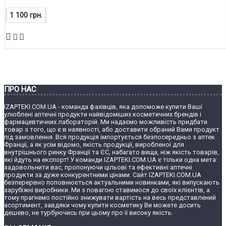
1 100 грн.
ПРО НАС
IZAPTEKI.COM.UA - команда фахівців, яка допоможе купити Ваші
улюблені аптечні продукти найвідоміших косметичних брендів і
фармацевтичних лабораторій. Ми надаємо можливість придбати
товар з того, що є в наявності, або доставити обраний Вами продукт
під замовлення. Вся продукція імпортується безпосередньо з аптек
Франції, а як усім відомо, якість продукції, виробленої для
внутрішнього ринку Франції та ЄС, набагато вища, ніж якість товарів,
які йдуть на експорт! У команди IZAPTEKI.COM.UA є тільки одна мета:
задовольнити вас, пропонуючи цільові та ефективні аптечні
продукти за дуже конкурентними цінами. Сайт IZAPTEKI.COM.UA
безперервно поповнюється актуальними новинками, які випускають
зарубіжні виробники. Ми з повагою ставимося до своїх клієнтів, а
тому прагнемо постійно знижувати вартість на весь представлений
асортимент, завдяки чому купити косметику Ви можете досить
дешево, не турбуючись при цьому про її високу якість.