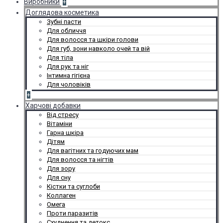
Виробники
+
Доглядова косметика
Зубні пасти
Для обличчя
Для волосся та шкіри голови
Для губ, зони навколо очей та вій
Для тіла
Для рук та ніг
Інтимна гігієна
Для чоловіків
+
Харчові добавки
Від стресу
Вітаміни
Гарна шкіра
Дітям
Для вагітних та годуючих мам
Для волосся та нігтів
Для зору
Для сну
Кістки та суглоби
Коллаген
Омега
Проти паразитів
Схуднення та детокс