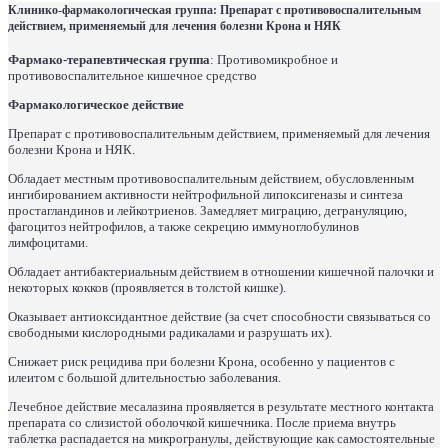
Клинико-фармакологическая группа:
Препарат с противовоспалительным
действием, применяемый для лечения болезни Крона и НЯК
Фармако-терапевтическая группа
: Противомикробное и
противовоспалительное кишечное средство
Фармакологическое действие
Препарат с противовоспалительным действием, применяемый для лечения
болезни Крона и НЯК.
Обладает местным противовоспалительным действием, обусловленным
ингибированием активности нейтрофильной липоксигеназы и синтеза
простагландинов и лейкотриенов. Замедляет миграцию, дегрануляцию,
фагоцитоз нейтрофилов, а также секрецию иммуноглобулинов
лимфоцитами.
Обладает антибактериальным действием в отношении кишечной палочки и
некоторых кокков (проявляется в толстой кишке).
Оказывает антиоксидантное действие (за счет способности связываться со
свободными кислородными радикалами и разрушать их).
Снижает риск рецидива при болезни Крона, особенно у пациентов с
илеитом с большой длительностью заболевания.
Лечебное действие месалазина проявляется в результате местного контакта
препарата со слизистой оболочкой кишечника. После приема внутрь
таблетка распадается на микрогранулы, действующие как самостоятельные