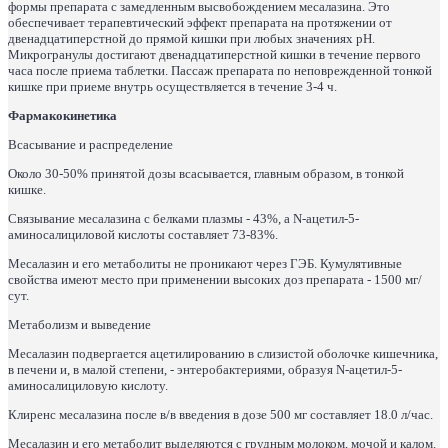
формы препарата с замедленным высвобождением месалазина. Это
обеспечивает терапевтический эффект препарата на протяжении от
двенадцатиперстной до прямой кишки при любых значениях рН.
Микрогранулы достигают двенадцатиперстной кишки в течение первого
часа после приема таблетки. Пассаж препарата по неповрежденной тонкой
кишке при приеме внутрь осуществляется в течение 3-4 ч.
Фармакокинетика
Всасывание и распределение
Около 30-50% принятой дозы всасывается, главным образом, в тонкой
кишке.
Связывание месалазина с белками плазмы - 43%, а N-ацетил-5-
аминосалициловой кислоты составляет 73-83%.
Месалазин и его метаболиты не проникают через ГЭБ. Кумулятивные
свойства имеют место при применении высоких доз препарата - 1500 мг/
сут.
Метаболизм и выведение
Месалазин подвергается ацетилированию в слизистой оболочке кишечника,
в печени и, в малой степени, - энтеробактериями, образуя N-ацетил-5-
аминосалициловую кислоту.
Клиренс месалазина после в/в введения в дозе 500 мг составляет 18.0 л/час.
Месалазин и его метаболит выделяются с грудным молоком, мочой и калом.