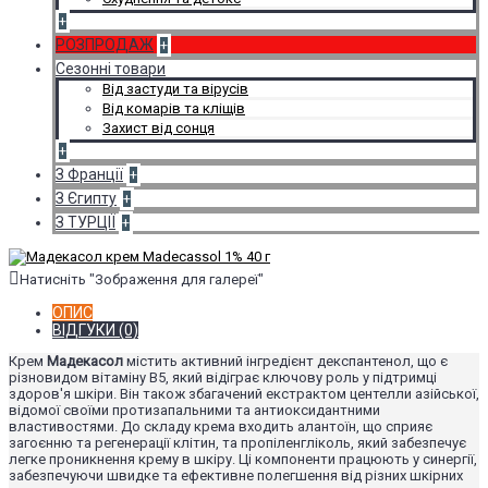
+
РОЗПРОДАЖ
+
Сезонні товари
Від застуди та вірусів
Від комарів та кліщів
Захист від сонця
+
З Франції
+
З Єгипту
+
З ТУРЦІЇ
+
Натисніть "Зображення для галереї"
ОПИС
ВІДГУКИ (0)
Крем
Мадекасол
містить активний інгредієнт декспантенол, що є
різновидом вітаміну B5, який відіграє ключову роль у підтримці
здоров'я шкіри. Він також збагачений екстрактом центелли азійської,
відомої своїми протизапальними та антиоксидантними
властивостями. До складу крема входить алантоїн, що сприяє
загоєнню та регенерації клітин, та пропіленгліколь, який забезпечує
легке проникнення крему в шкіру. Ці компоненти працюють у синергії,
забезпечуючи швидке та ефективне полегшення від різних шкірних