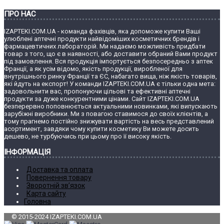
ПРО НАС
IZAPTEKI.COM.UA - команда фахівців, яка допоможе купити Ваші
улюблені аптечні продукти найвідоміших косметичних брендів і
фармацевтичних лабораторій. Ми надаємо можливість придбати
товар з того, що є в наявності, або доставити обраний Вами продукт
під замовлення. Вся продукція імпортується безпосередньо з аптек
Франції, а як усім відомо, якість продукції, виробленої для
внутрішнього ринку Франції та ЄС, набагато вища, ніж якість товарів,
які йдуть на експорт! У команди IZAPTEKI.COM.UA є тільки одна мета:
задовольнити вас, пропонуючи цільові та ефективні аптечні
продукти за дуже конкурентними цінами. Сайт IZAPTEKI.COM.UA
безперервно поповнюється актуальними новинками, які випускають
зарубіжні виробники. Ми з повагою ставимося до своїх клієнтів, а
тому прагнемо постійно знижувати вартість на весь представлений
асортимент, завдяки чому купити косметику Ви можете досить
дешево, не турбуючись при цьому про її високу якість.
ІНФОРМАЦІЯ
Доставка та оплата
Повернення товару
Зворотній зв’язок
Карта сайту
Головна
© 2015-2024 IZAPTEKI.COM.UA