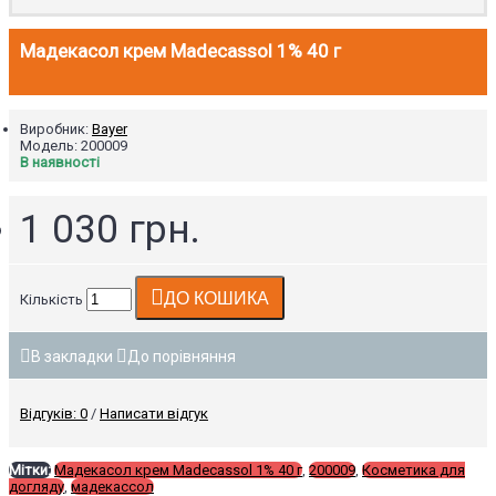
Мадекасол крем Madecassol 1% 40 г
Виробник:
Bayer
Модель:
200009
В наявності
1 030 грн.
ДО КОШИКА
Кількість
В закладки
До порівняння
Відгуків: 0
/
Написати відгук
Мітки:
Мадекасол крем Madecassol 1% 40 г
,
200009
,
Косметика для
догляду
,
мадекассол