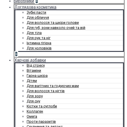
Виробники
+
Доглядова косметика
Зубні пасти
Для обличчя
Для волосся та шкіри голови
Для губ, зони навколо очей та вій
Для тіла
Для рук та ніг
Інтимна гігієна
Для чоловіків
+
Харчові добавки
Від стресу
Вітаміни
Гарна шкіра
Дітям
Для вагітних та годуючих мам
Для волосся та нігтів
Для зору
Для сну
Кістки та суглоби
Коллаген
Омега
Проти паразитів
Схуднення та детокс