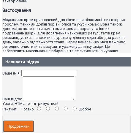
захворювань.
Застосування
Мадекасол
крем призначений для лікування різноманітних шкірних
проблем, таких як дрібні порізи, опіки та укуси комах. Вона також
допомагає полегшити симптоми екземи, псоріазу та інших
подразнень шкіри. Для досягнення найкращих результатів крем
рекомендується наносити на уражену ділянку один або два рази на
день, залежно від тяжкості стану. Перед нанесенням мазі важливо
ретельно очистити та висушити уражену ділянку шкіри. Це
забезпечить максимальне вбирання та ефективність лікування.
Написати відгук
Ваше ім’я:
Ваш відгук
Увага:
HTML не підтримується!
Рейтинг
Погано
Добре
Продовжити