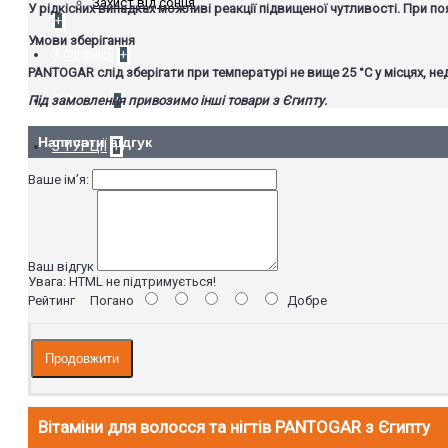
Захист від сонця
У рідкісних випадках можливі реакції підвищеної чутливості. При п
+
Умови зберігання
З Франції
+
PANTOGAR слід зберігати при температурі не вище 25 °C у місцях, не
З Єгипту
+
Під замовлення привозимо інші товари з Єгипту.
Написати відгук
З ТУРЦІЇ
+
Ваше ім’я:
Ваш відгук
Увага:
HTML не підтримується!
Рейтинг
Погано
Добре
Продовжити
Вітаміни для волосся та нігтів PANTOGAR з Єгипту