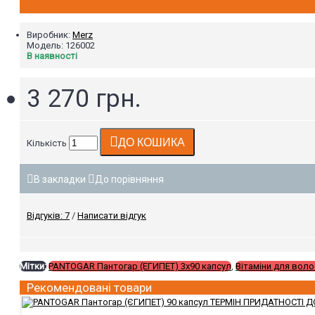
Виробник:
Merz
Модель:
126002
В наявності
3 270 грн.
ДО КОШИКА
Кількість
В закладки
До порівняння
Відгуків: 7
/
Написати відгук
Мітки:
PANTOGAR Пантогар (ЕГИПЕТ) 3х90 капсул
,
Вітаміни для вол
Рекомендовані товари