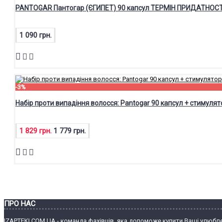
PANTOGAR Пантогар (ЄГИПЕТ) 90 капсул ТЕРМІН ПРИДАТНОСТ
1 090 грн.
-3%
Набір проти випадіння волосся: Pantogar 90 капсул + стимулят
1 829 грн.
1 779 грн.
ПРО НАС
IZAPTEKI.COM.UA - команда фахівців, яка допоможе купити Ваші улюбле