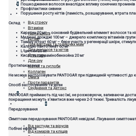
+
Пошкодження волосся внаслідок впливу сонячних променів
Профілактики сивини
Порушення росту нігтів (ламкість, розшарування, втрата пла
Харчові добавки
Від стресу
Склад
Вітаміни
Кератин 20 мг
– основний будівельний елемент волосся та ніг
Гарна шкіра
Медичні дріжджі 100 мг
– джерело комплексу вітамінів групи 
Дітям
Тіаміну нітрат 60 мг
– бере участь у регенерації шкіри, стиму
Для вагітних та годуючих мам
Кальцію пантотенат 60 мг
Для волосся та нігтів
L-цистин 20 мг
Для зору
Кислота параамінобензойна 20 мг
Для сну
Протипоказання
Кістки та суглоби
Коллаген
Не можна застосовувати PANTOGAR при підвищеній чутливості до к
Омега
Проти паразитів
Спосіб застосування та дози
Схуднення та детокс
+
PANTOGAR приймають під час їжі, не розжовуючи, запиваючи достатнь
покращення можуть з'явитися вже через 2-3 тижні. Тривалість лікув
РОЗПРОДАЖ
+
Передозування
Сезонні товари
Симптоми передозування PANTOGAR невідомі. Лікування симптомат
Від застуди та вірусів
Побічні ефекти
Від комарів та кліщів