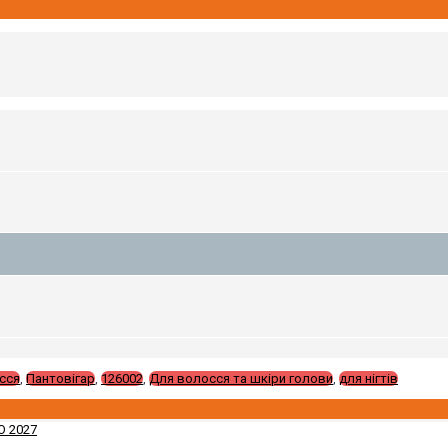
осся
,
Пантовігар
,
126002
,
Для волосся та шкіри голови
,
для нігтів