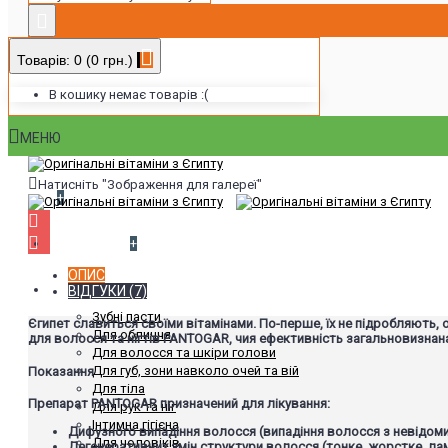
Товарів: 0 (0 грн.)
В кошику немає товарів :(
МЕНЮ
Натисніть "Зображення для галереї"
+
Виробники
+
ОПИС
Доглядова косметика
ВІДГУКИ (7)
Зубні пасти
Єгипет славиться своїми вітамінами. По-перше, їх не підробляють, 
Для обличчя
для волосся та нігтів PANTOGAR, чия ефективність загальновизнан
Для волосся та шкіри голови
Для губ, зони навколо очей та вій
Показання
Для тіла
Препарат PANTOGAR призначений для лікування:
Для рук та ніг
Інтимна гігієна
Дифузного випадіння волосся (випадіння волосся з невідоми
Для чоловіків
Дегенеративних змін структури волосся (тонке, жорстке, ла