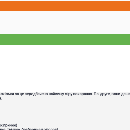
оскільки за це передбачено найвищу міру покарання. По-друге, вони деше
а.
х причин)
мке, тьмяне, безбарвне волосся)