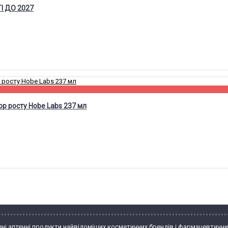
І ДО 2027
ор росту Hobe Labs 237 мл
ні аптечні продукти найвідоміших косметичних брендів і фармацевтични