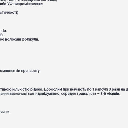
 або УФ-випромінювання
стичності)
тів.
В.
лює волосяні фолікули.
омпонентів препарату.
ою кількістю рідини. Дорослим призначають по 1 капсулі 3 рази на добу,
ання визначається індивідуально, середня тривалість – 3-6 місяців.
ичне.