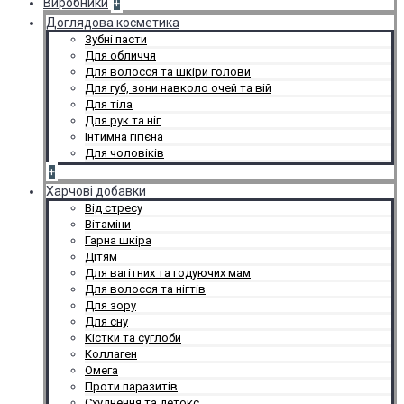
Виробники
+
Доглядова косметика
Зубні пасти
Для обличчя
Для волосся та шкіри голови
Для губ, зони навколо очей та вій
Для тіла
Для рук та ніг
Інтимна гігієна
Для чоловіків
+
Харчові добавки
Від стресу
Вітаміни
Гарна шкіра
Дітям
Для вагітних та годуючих мам
Для волосся та нігтів
Для зору
Для сну
Кістки та суглоби
Коллаген
Омега
Проти паразитів
Схуднення та детокс