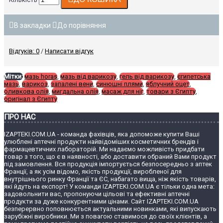
В закладки
До порівняння
Відгуків: 0
/
Написати відгук
Мітки:
мазь horas
,
мазь від варикозу
,
гель від варикозу
,
єгипетська
мазь
,
варикоз
,
запалені вени
,
синюшні плями
,
яблучний оцет
,
оливкова олія
,
мигдальна олія
,
масаж для ніг
,
товари з Єгипту
,
оригінал з Єгипту
ПРО НАС
IZAPTEKI.COM.UA - команда фахівців, яка допоможе купити Ваші
улюблені аптечні продукти найвідоміших косметичних брендів і
фармацевтичних лабораторій. Ми надаємо можливість придбати
товар з того, що є в наявності, або доставити обраний Вами продукт
під замовлення. Вся продукція імпортується безпосередньо з аптек
Франції, а як усім відомо, якість продукції, виробленої для
внутрішнього ринку Франції та ЄС, набагато вища, ніж якість товарів,
які йдуть на експорт! У команди IZAPTEKI.COM.UA є тільки одна мета:
задовольнити вас, пропонуючи цільові та ефективні аптечні
продукти за дуже конкурентними цінами. Сайт IZAPTEKI.COM.UA
безперервно поповнюється актуальними новинками, які випускають
зарубіжні виробники. Ми з повагою ставимося до своїх клієнтів, а