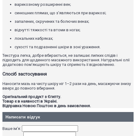
варикозному розширенні вен;
синюшних плямах, що з’являються при варикозі;
запалених, скручених та болючих венах;
відчутті тяжкості та втоми в ногах;
локальних набряках;
сухості та подразненні шкіри в зоні ураження.
Текстура легка, добре вбирається, не залишає липких слідів і
підходить для щоденного масажного використання. Натуральні олії
додатково пом’якшують шкіру та сприяють її відновленню.
Спосіб застосування
Наносити мазь на чисту шкіру ніг 1–2 рази на день, масажуючи знизу
вверх до повного вбирання.
Оригінальний продукт з Єгипту.
Товар є в наявності в Україні.
Відправка Новою Поштою в день замовлення.
Написати відгук
Ваше ім’я: