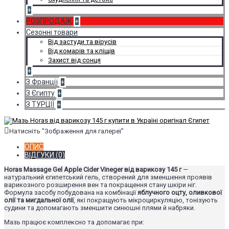
+
РОЗПРОДАЖ
+
Сезонні товари
Від застуди та вірусів
Від комарів та кліщів
Захист від сонця
+
З Франції
+
З Єгипту
+
З ТУРЦІЇ
+
Натисніть "Зображення для галереї"
ОПИС
ВІДГУКИ (0)
Horas Massage Gel Apple Cider Vineger від варикозу 145 г
—
натуральний єгипетський гель, створений для зменшення проявів
варикозного розширення вен та покращення стану шкіри ніг.
Формула засобу побудована на комбінації
яблучного оцту, оливкової
олії та мигдальної олії
, які покращують мікроциркуляцію, тонізують
судини та допомагають зменшити синюшні плями й набряки.
Мазь працює комплексно та допомагає при: