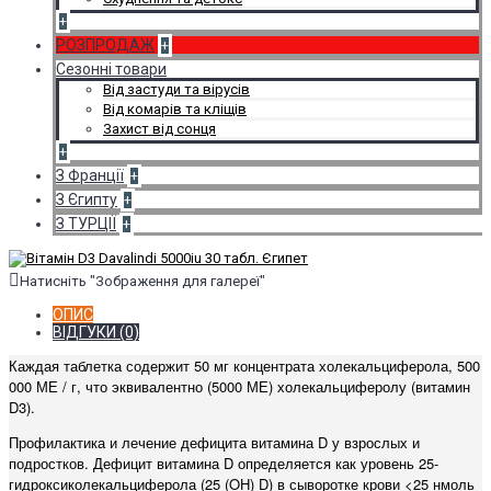
+
РОЗПРОДАЖ
+
Сезонні товари
Від застуди та вірусів
Від комарів та кліщів
Захист від сонця
+
З Франції
+
З Єгипту
+
З ТУРЦІЇ
+
Натисніть "Зображення для галереї"
ОПИС
ВІДГУКИ (0)
Каждая таблетка содержит 50 мг концентрата холекальциферола, 500
000 МЕ / г, что эквивалентно (5000 МЕ) холекальциферолу (витамин
D3).
Профилактика и лечение дефицита витамина D у взрослых и
подростков.
Дефицит витамина D определяется как уровень 25-
гидроксиколекальциферола (25 (OH) D) в сыворотке крови <25 нмоль