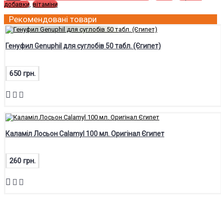
добавки
,
вітаміни
Рекомендовані товари
Генуфил Genuphil для суглобів 50 табл. (Єгипет)
650 грн.
Каламіл Лосьон Calamyl 100 мл. Оригінал Єгипет
260 грн.