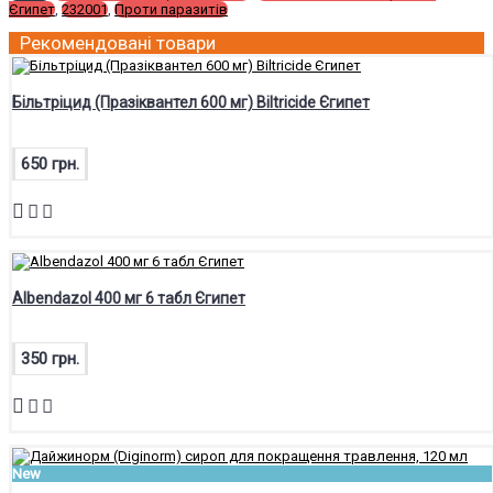
Єгипет
,
232001
,
Проти паразитів
Рекомендовані товари
Більтріцид (Празіквантел 600 мг) Biltricide Єгипет
650 грн.
Albendazol 400 мг 6 табл Єгипет
350 грн.
New