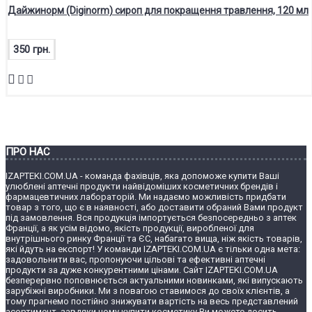
Дайжинорм (Diginorm) сироп для покращення травлення, 120 мл
350 грн.
ПРО НАС
IZAPTEKI.COM.UA - команда фахівців, яка допоможе купити Ваші
улюблені аптечні продукти найвідоміших косметичних брендів і
фармацевтичних лабораторій. Ми надаємо можливість придбати
товар з того, що є в наявності, або доставити обраний Вами продукт
під замовлення. Вся продукція імпортується безпосередньо з аптек
Франції, а як усім відомо, якість продукції, виробленої для
внутрішнього ринку Франції та ЄС, набагато вища, ніж якість товарів,
які йдуть на експорт! У команди IZAPTEKI.COM.UA є тільки одна мета:
задовольнити вас, пропонуючи цільові та ефективні аптечні
продукти за дуже конкурентними цінами. Сайт IZAPTEKI.COM.UA
безперервно поповнюється актуальними новинками, які випускають
зарубіжні виробники. Ми з повагою ставимося до своїх клієнтів, а
тому прагнемо постійно знижувати вартість на весь представлений
асортимент, завдяки чому купити косметику Ви можете досить