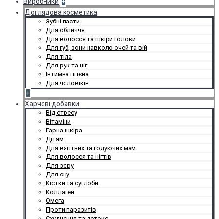
Виробники
+
Доглядова косметика
Зубні пасти
Для обличчя
Для волосся та шкіри голови
Для губ, зони навколо очей та вій
Для тіла
Для рук та ніг
Інтимна гігієна
Для чоловіків
+
Харчові добавки
Від стресу
Вітаміни
Гарна шкіра
Дітям
Для вагітних та годуючих мам
Для волосся та нігтів
Для зору
Для сну
Кістки та суглоби
Коллаген
Омега
Проти паразитів
Схуднення та детокс