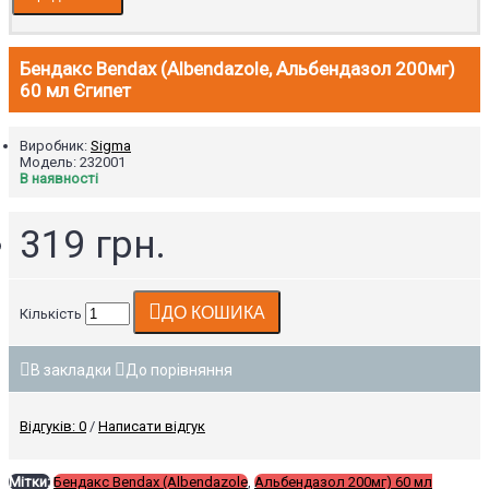
Бендакс Bendax (Albendazole, Альбендазол 200мг)
60 мл Єгипет
Виробник:
Sigma
Модель:
232001
В наявності
319 грн.
ДО КОШИКА
Кількість
В закладки
До порівняння
Відгуків: 0
/
Написати відгук
Мітки:
Бендакс Bendax (Albendazole
,
Альбендазол 200мг) 60 мл