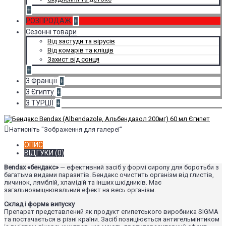
+
РОЗПРОДАЖ
+
Сезонні товари
Від застуди та вірусів
Від комарів та кліщів
Захист від сонця
+
З Франції
+
З Єгипту
+
З ТУРЦІЇ
+
Натисніть "Зображення для галереї"
ОПИС
ВІДГУКИ (0)
Bendax «бендакс»
— ефективний засіб у формі сиропу для боротьби з
багатьма видами паразитів. Бендакс очистить організм від глистів,
личинок, лямблій, хламідій та інших шкідників. Має
загальнозміцнювальний ефект на весь організм.
Склад і форма випуску
Препарат представлений як продукт єгипетського виробника SIGMA
та постачається в різні країни. Засіб позиціюється антигельмінтиком