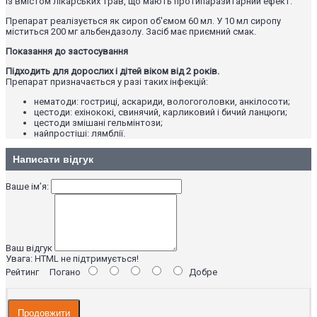
із вмістом лікарських трав, що мають протипаразитарний ефект.
Препарат реалізується як сироп об'ємом 60 мл. У 10 мл сиропу
міститься 200 мг альбендазолу. Засіб має приємний смак.
Показання до застосування
Підходить для дорослих і дітей віком від 2 років.
Препарат призначається у разі таких інфекцій:
нематоди: гостриці, аскариди, вологоголовки, анкілосоти;
цестоди: ехінококі, свинячий, карликовий і бичий ланцюги;
цестоди змішані гельмінтози;
найпростіші: лямблії.
Написати відгук
Ваше ім’я:
Ваш відгук
Увага:
HTML не підтримується!
Рейтинг
Погано
Добре
Продовжити