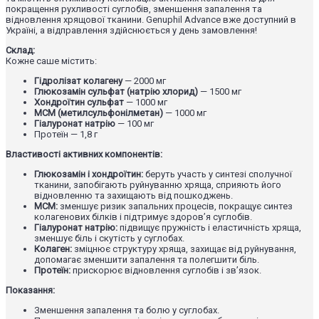
покращення рухливості суглобів, зменшення запалення та
відновлення хрящової тканини. Genuphil Advance вже доступний в
Україні, а відправлення здійснюється у день замовлення!
Склад:
Кожне саше містить:
Гідролізат колагену
— 2000 мг
Глюкозамін сульфат (натрію хлорид)
— 1500 мг
Хондроїтин сульфат
— 1000 мг
МСМ (метилсульфонілметан)
— 1000 мг
Гіалуронат натрію
— 100 мг
Протеїн — 1,8 г
Властивості активних компонентів:
Глюкозамін і хондроїтин:
беруть участь у синтезі сполучної
тканини, запобігають руйнуванню хряща, сприяють його
відновленню та захищають від пошкоджень.
МСМ:
зменшує ризик запальних процесів, покращує синтез
колагенових білків і підтримує здоров’я суглобів.
Гіалуронат натрію:
підвищує пружність і еластичність хряща,
зменшує біль і скутість у суглобах.
Колаген:
зміцнює структуру хряща, захищає від руйнування,
допомагає зменшити запалення та полегшити біль.
Протеїн:
прискорює відновлення суглобів і зв’язок.
Показання:
Зменшення запалення та болю у суглобах.