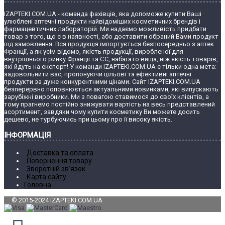
IZAPTEKI.COM.UA - команда фахівців, яка допоможе купити Ваші
улюблені аптечні продукти найвідоміших косметичних брендів і
фармацевтичних лабораторій. Ми надаємо можливість придбати
товар з того, що є в наявності, або доставити обраний Вами продукт
під замовлення. Вся продукція імпортується безпосередньо з аптек
Франції, а як усім відомо, якість продукції, виробленої для
внутрішнього ринку Франції та ЄС, набагато вища, ніж якість товарів,
які йдуть на експорт! У команди IZAPTEKI.COM.UA є тільки одна мета:
задовольнити вас, пропонуючи цільові та ефективні аптечні
продукти за дуже конкурентними цінами. Сайт IZAPTEKI.COM.UA
безперервно поповнюється актуальними новинками, які випускають
зарубіжні виробники. Ми з повагою ставимося до своїх клієнтів, а
тому прагнемо постійно знижувати вартість на весь представлений
асортимент, завдяки чому купити косметику Ви можете досить
дешево, не турбуючись при цьому про її високу якість.
ІНФОРМАЦІЯ
Доставка та оплата
Повернення товару
Зворотній зв’язок
Карта сайту
Головна
© 2015-2024 IZAPTEKI.COM.UA