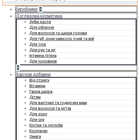
Виробники
+
Доглядова косметика
Зубні пасти
Для обличчя
Для волосся та шкіри голови
Для губ, зони навколо очей та вій
Для тіла
Для рук та ніг
Інтимна гігієна
Для чоловіків
+
Харчові добавки
Від стресу
Вітаміни
Гарна шкіра
Дітям
Для вагітних та годуючих мам
Для волосся та нігтів
Для зору
Для сну
Кістки та суглоби
Коллаген
Омега