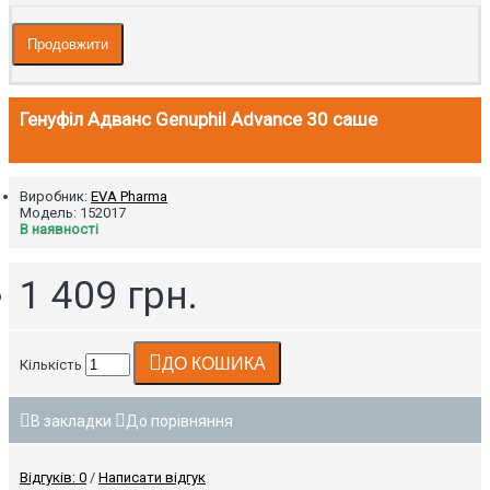
Продовжити
Генуфіл Адванс Genuphil Advance 30 саше
Виробник:
EVA Pharma
Модель:
152017
В наявності
1 409 грн.
ДО КОШИКА
Кількість
В закладки
До порівняння
Відгуків: 0
/
Написати відгук