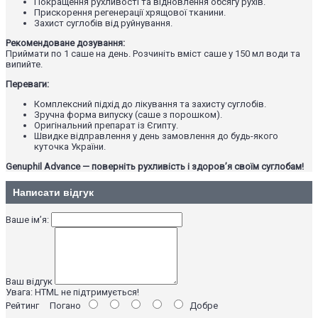
Покращення рухливості та відновлення обсягу рухів.
Прискорення регенерації хрящової тканини.
Захист суглобів від руйнування.
Рекомендоване дозування:
Приймати по 1 саше на день. Розчиніть вміст саше у 150 мл води та
випийте.
Переваги:
Комплексний підхід до лікування та захисту суглобів.
Зручна форма випуску (саше з порошком).
Оригінальний препарат із Єгипту.
Швидке відправлення у день замовлення до будь-якого
куточка України.
Genuphil Advance — поверніть рухливість і здоров’я своїм суглобам!
Написати відгук
Ваше ім’я:
Ваш відгук
Увага:
HTML не підтримується!
Рейтинг
Погано
Добре