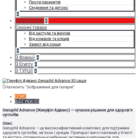
Проти паразитів
Схуднення та детокс
+
РОЗПРОДАЖ
+
Сезонні товари
Від застуди та вірусів
Від комарів та кліщів
Захист від сонця
+
З Франції
+
З Єгипту
+
З ТУРЦІЇ
+
Натисніть "Зображення для галереї"
ОПИС
ВІДГУКИ (0)
Genuphil Advance (Женуфіл Адванс) — сучасне рішення для здоров’я
суглобів
Опис:
Genuphil Advance — це високоефективний комплекс для підтримки
здоров’я суглобів, зв’язок і хрящів. Препарат виготовлений у Єгипті
та містить оптимальну комбінацію активних компонентів для