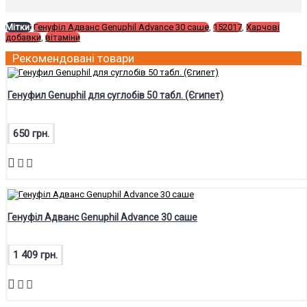
Мітки:
Генуфіл Адванс Genuphil Advance 30 саше
,
152017
,
Харчові
добавки
,
вітаміни
Рекомендовані товари
Генуфил Genuphil для суглобів 50 табл. (Єгипет)
650 грн.
Генуфіл Адванс Genuphil Advance 30 саше
1 409 грн.