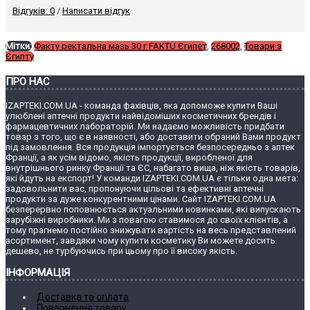
Відгуків: 0
/
Написати відгук
Мітки:
Факту ректальна мазь 30 г FAKTU Єгипет
,
268002
,
Товари з
Єгипту
ПРО НАС
IZAPTEKI.COM.UA - команда фахівців, яка допоможе купити Ваші
улюблені аптечні продукти найвідоміших косметичних брендів і
фармацевтичних лабораторій. Ми надаємо можливість придбати
товар з того, що є в наявності, або доставити обраний Вами продукт
під замовлення. Вся продукція імпортується безпосередньо з аптек
Франції, а як усім відомо, якість продукції, виробленої для
внутрішнього ринку Франції та ЄС, набагато вища, ніж якість товарів,
які йдуть на експорт! У команди IZAPTEKI.COM.UA є тільки одна мета:
задовольнити вас, пропонуючи цільові та ефективні аптечні
продукти за дуже конкурентними цінами. Сайт IZAPTEKI.COM.UA
безперервно поповнюється актуальними новинками, які випускають
зарубіжні виробники. Ми з повагою ставимося до своїх клієнтів, а
тому прагнемо постійно знижувати вартість на весь представлений
асортимент, завдяки чому купити косметику Ви можете досить
дешево, не турбуючись при цьому про її високу якість.
ІНФОРМАЦІЯ
Доставка та оплата
Повернення товару