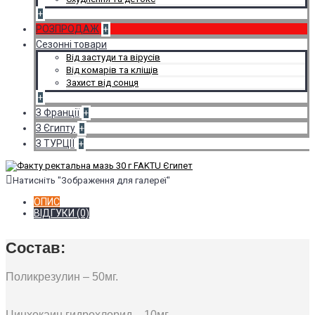
+
РОЗПРОДАЖ
+
Сезонні товари
Від застуди та вірусів
Від комарів та кліщів
Захист від сонця
+
З Франції
+
З Єгипту
+
З ТУРЦІЇ
+
Натисніть "Зображення для галереї"
ОПИС
ВІДГУКИ (0)
Состав:
Поликрезулин – 50мг.
Цинхокаин гидрохлорид – 10мг.