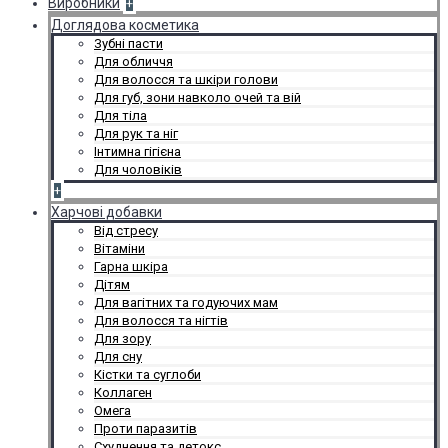
Виробники
+
Доглядова косметика
Зубні пасти
Для обличчя
Для волосся та шкіри голови
Для губ, зони навколо очей та вій
Для тіла
Для рук та ніг
Інтимна гігієна
Для чоловіків
+
Харчові добавки
Від стресу
Вітаміни
Гарна шкіра
Дітям
Для вагітних та годуючих мам
Для волосся та нігтів
Для зору
Для сну
Кістки та суглоби
Коллаген
Омега
Проти паразитів
Схуднення та детокс