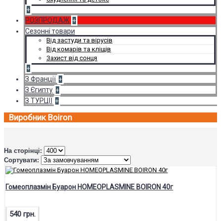
+
РОЗПРОДАЖ
+
Сезонні товари
Від застуди та вірусів
Від комарів та кліщів
Захист від сонця
+
З Франції
+
З Єгипту
+
З ТУРЦІЇ
+
Виробник Boiron
На сторінці:
Сортувати:
Гомеоплазмін Буарон HOMEOPLASMINE BOIRON 40г
540 грн.