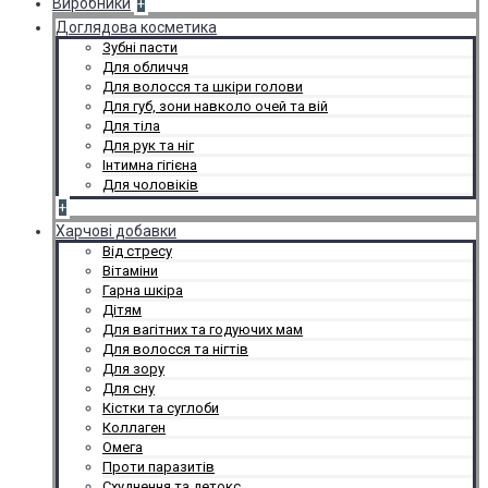
Виробники
+
Доглядова косметика
Зубні пасти
Для обличчя
Для волосся та шкіри голови
Для губ, зони навколо очей та вій
Для тіла
Для рук та ніг
Інтимна гігієна
Для чоловіків
+
Харчові добавки
Від стресу
Вітаміни
Гарна шкіра
Дітям
Для вагітних та годуючих мам
Для волосся та нігтів
Для зору
Для сну
Кістки та суглоби
Коллаген
Омега
Проти паразитів
Схуднення та детокс