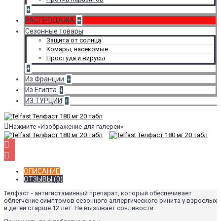
+
РАСПРОДАЖА
+
Сезонные товары
Защита от солнца
Комары, насекомые
Простуда и вирусы
+
Из Франции
+
Из Египта
+
ИЗ ТУРЦИИ
+
Нажмите «Изображение для галереи»
ОПИСАНИЕ
ОТЗЫВЫ (0)
Телфаст - антигистаминный препарат, который обеспечивает
облегчение симптомов сезонного аллергического ринита у взрослых
и детей старше 12 лет. Не вызывает сонливости.