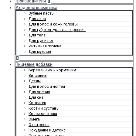
Производители
+
Уходовая косметика
Зубные пасты
Для лица
Для волос и кожи головы
Для губ, контура глаз и ресниц
Для тела
Для рук и ног
Интимная гигиена
Для мужчин
+
Пищевые добавки
Беременным и кормящим
Витамины
Детям
Для волос и ногтей
Для зрения
Для сна
Коллаген
Кости и суставы
Красивая кожа
Омега
От стресса
Похудение и детокс
Против паразитов