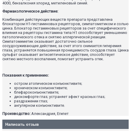
4000, бензалкония хлорид, метиленовый синий.
Фармакологическое действие:
Комбинация действующих веществ препарата представлена
блокатором Н1-гистаминовых рецепторов, симпатометиком и солью
цинка. Блокатор гистаминовых рецепторов за счет специфического
влияния на рецепторы гистамина типа Н1 способствует уменьшению
патологического отека и снятию аллергической реакции.
Симпатомиметик оказывает достаточно сильное
сосудосуживающее действие, за счет этого снимается гиперемия
глаза, устраняется повышенная проницаемость сосудов глаза. Цинка
сульфат оказывает антисептическое действие, способствует
снятию местного воспаления, помогает устранить отек.
Показания к применению:
остром атопическом конъюнктивите;
хроническом конъюнктивите;
блефароконъюнктивите;
дискомфорте глаз; устраняет эфект красных глаз;
раздражении глаз;
ангулярном конъюнктивите.
Производство:
Александрия, Египет
Написать отзыв