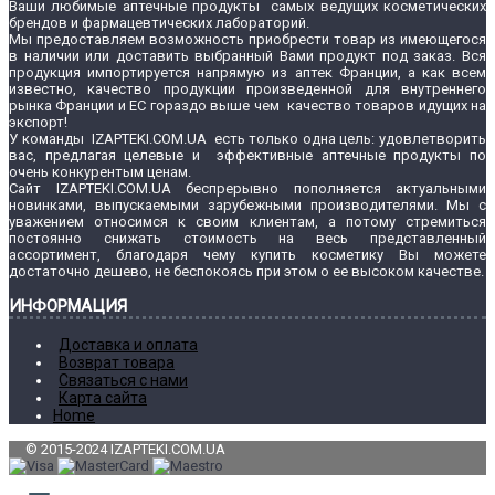
Ваши любимые аптечные продукты самых ведущих косметических
брендов и фармацевтических лабораторий.
Мы предоставляем возможность приобрести товар из имеющегося
в наличии или доставить выбранный Вами продукт под заказ. Вся
продукция импортируется напрямую из аптек Франции, а как всем
известно, качество продукции произведенной для внутреннего
рынка Франции и ЕС гораздо выше чем качество товаров идущих на
экспорт!
У команды IZAPTEKI.COM.UA есть только одна цель: удовлетворить
вас, предлагая целевые и эффективные аптечные продукты по
очень конкурентым ценам.
Сайт IZAPTEKI.COM.UA беспрерывно пополняется актуальными
новинками, выпускаемыми зарубежными производителями. Мы с
уважением относимся к своим клиентам, а потому стремиться
постоянно снижать стоимость на весь представленный
ассортимент, благодаря чему купить косметику Вы можете
достаточно дешево, не беспокоясь при этом о ее высоком качестве.
ИНФОРМАЦИЯ
Доставка и оплата
Возврат товара
Связаться с нами
Карта сайта
Home
© 2015-2024 IZAPTEKI.COM.UA