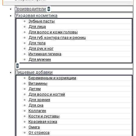
Производители
+
Уходовая косметика
Зубные пасты
Для лица
Для волос и кожи головы
Для губ, контура глаз и ресниц
Для тела
Для рук и ног
Интимная гигиена
Для мужчин
+
Пищевые добавки
Беременным и кормящим
Витамины
Детям
Для волос и ногтей
Для зрения
Для сна
Коллаген
Кости и суставы
Красивая кожа
Омега
От стресса