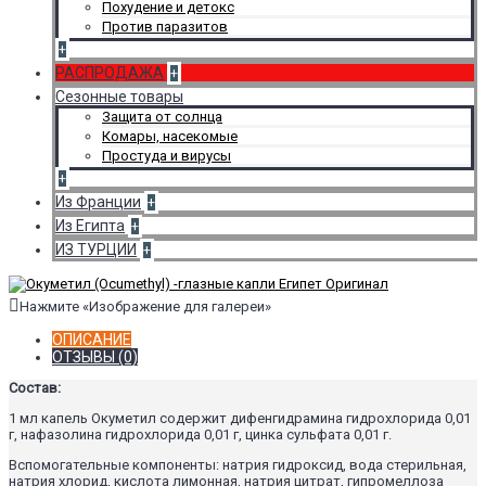
Похудение и детокс
Против паразитов
+
РАСПРОДАЖА
+
Сезонные товары
Защита от солнца
Комары, насекомые
Простуда и вирусы
+
Из Франции
+
Из Египта
+
ИЗ ТУРЦИИ
+
Нажмите «Изображение для галереи»
ОПИСАНИЕ
ОТЗЫВЫ (0)
Состав:
1 мл капель Окуметил содержит дифенгидрамина гидрохлорида 0,01
г, нафазолина гидрохлорида 0,01 г, цинка сульфата 0,01 г.
Вспомогательные компоненты: натрия гидроксид, вода стерильная,
натрия хлорид, кислота лимонная, натрия цитрат, гипромеллоза