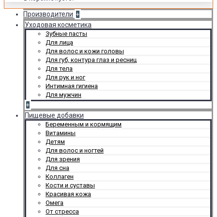
Производители
+
Уходовая косметика
Зубные пасты
Для лица
Для волос и кожи головы
Для губ, контура глаз и ресниц
Для тела
Для рук и ног
Интимная гигиена
Для мужчин
+
Пищевые добавки
Беременным и кормящим
Витамины
Детям
Для волос и ногтей
Для зрения
Для сна
Коллаген
Кости и суставы
Красивая кожа
Омега
От стресса