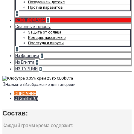
Похудение и детокс
Против паразитов
+
РАСПРОДАЖА
+
Сезонные товары
Защита от солнца
Комары, насекомые
Простуда и вирусы
+
Из Франции
+
Из Египта
+
ИЗ ТУРЦИИ
+
Нажмите «Изображение для галереи»
ОПИСАНИЕ
ОТЗЫВЫ (0)
Состав:
Каждый грамм крема содержит: