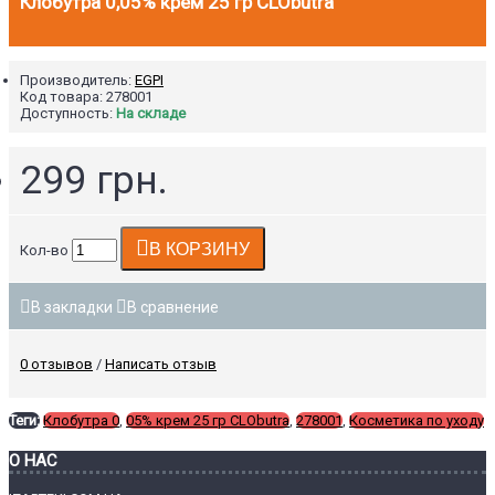
Клобутра 0,05% крем 25 гр CLObutra
Производитель:
EGPI
Код товара:
278001
Доступность:
На складе
299 грн.
В КОРЗИНУ
Кол-во
В закладки
В сравнение
0 отзывов
/
Написать отзыв
Теги:
Клобутра 0
,
05% крем 25 гр CLObutra
,
278001
,
Косметика по уходу
О НАС