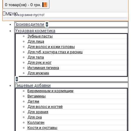
0 товар(ов) - 0 грн.
МЕНЮ
В корзине пусто!
Производители
+
Уходовая косметика
Зубные пасты
Для лица
Для волос и кожи головы
Для губ, контура глаз и ресниц
Для тела
Для рук и ног
Интимная гигиена
Для мужчин
+
Пищевые добавки
Беременным и кормящим
Витамины
Детям
Для волос и ногтей
Для зрения
Для сна
Коллаген
Кости и суставы