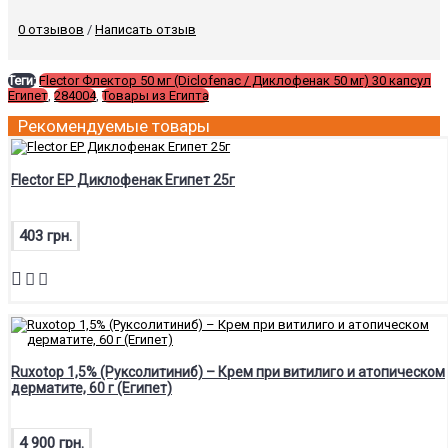
0 отзывов
/
Написать отзыв
Теги:
Flector Флектор 50 мг (Diclofenac / Диклофенак 50 мг) 30 капсул
Египет
,
284004
,
Товары из Египта
Рекомендуемые товары
Flector EP Диклофенак Египет 25г
403 грн.
Ruxotop 1,5% (Руксолитиниб) – Крем при витилиго и атопическом
дерматите, 60 г (Египет)
4 900 грн.