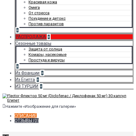
Красивая кожа
Омега
От стресса
Похудение и детокс
Против паразитов
+
РАСПРОДАЖА
+
Сезонные товары
Защита от солнца
Комары, насекомые
Простуда и вирусы
+
Из Франции
+
Из Египта
+
ИЗ ТУРЦИИ
+
Нажмите «Изображение для галереи»
ОПИСАНИЕ
ОТЗЫВЫ (0)