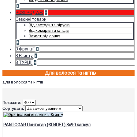
+
РОЗПРОДАЖ
+
Сезонні товари
Від застуди та вірусів
Від комарів та кліщів
Захист від сонця
+
З Франції
+
З Єгипту
+
З ТУРЦІЇ
+
Для волосся та нігтів
Для волосся та нігтів
Показати:
Сортувати:
PANTOGAR Пантогар (ЄГИПЕТ) 3х90 капсул