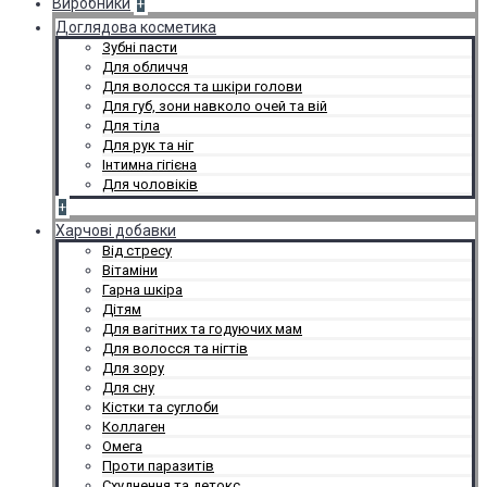
Виробники
+
Доглядова косметика
Зубні пасти
Для обличчя
Для волосся та шкіри голови
Для губ, зони навколо очей та вій
Для тіла
Для рук та ніг
Інтимна гігієна
Для чоловіків
+
Харчові добавки
Від стресу
Вітаміни
Гарна шкіра
Дітям
Для вагітних та годуючих мам
Для волосся та нігтів
Для зору
Для сну
Кістки та суглоби
Коллаген
Омега
Проти паразитів
Схуднення та детокс