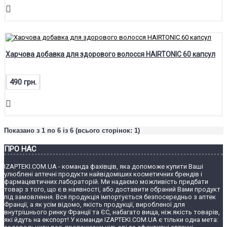
Харчова добавка для здорового волосся HAIRTONIC 60 капсул
490 грн.
Показано з 1 по 6 із 6 (всього сторінок: 1)
ПРО НАС
IZAPTEKI.COM.UA - команда фахівців, яка допоможе купити Ваші
улюблені аптечні продукти найвідоміших косметичних брендів і
фармацевтичних лабораторій. Ми надаємо можливість придбати
товар з того, що є в наявності, або доставити обраний Вами продукт
під замовлення. Вся продукція імпортується безпосередньо з аптек
Франції, а як усім відомо, якість продукції, виробленої для
внутрішнього ринку Франції та ЄС, набагато вища, ніж якість товарів,
які йдуть на експорт! У команди IZAPTEKI.COM.UA є тільки одна мета: