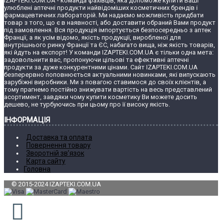
IZAPTEKI.COM.UA - команда фахівців, яка допоможе купити Ваші
улюблені аптечні продукти найвідоміших косметичних брендів і
фармацевтичних лабораторій. Ми надаємо можливість придбати
товар з того, що є в наявності, або доставити обраний Вами продукт
під замовлення. Вся продукція імпортується безпосередньо з аптек
Франції, а як усім відомо, якість продукції, виробленої для
внутрішнього ринку Франції та ЄС, набагато вища, ніж якість товарів,
які йдуть на експорт! У команди IZAPTEKI.COM.UA є тільки одна мета:
задовольнити вас, пропонуючи цільові та ефективні аптечні
продукти за дуже конкурентними цінами. Сайт IZAPTEKI.COM.UA
безперервно поповнюється актуальними новинками, які випускають
зарубіжні виробники. Ми з повагою ставимося до своїх клієнтів, а
тому прагнемо постійно знижувати вартість на весь представлений
асортимент, завдяки чому купити косметику Ви можете досить
дешево, не турбуючись при цьому про її високу якість.
ІНФОРМАЦІЯ
Доставка та оплата
Повернення товару
Зворотній зв’язок
Карта сайту
Головна
© 2015-2024 IZAPTEKI.COM.UA