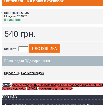
Ostrich fat - від болю в суглобах
Виробник:
LOTUS
Модель:
254002
В наявності
540 грн.
ДО КОШИКА
Кількість
В закладки
До порівняння
Відгуків: 0
/
Написати відгук
Мітки:
Мазь зі страусиним жиром Лотус Lotus Massage Ostrich fat - від
болю в суглобах
,
254002
,
Косметика для догляду
ПРО НАС