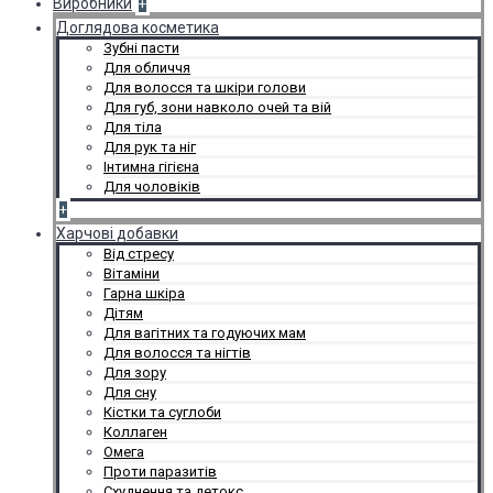
Виробники
+
Доглядова косметика
Зубні пасти
Для обличчя
Для волосся та шкіри голови
Для губ, зони навколо очей та вій
Для тіла
Для рук та ніг
Інтимна гігієна
Для чоловіків
+
Харчові добавки
Від стресу
Вітаміни
Гарна шкіра
Дітям
Для вагітних та годуючих мам
Для волосся та нігтів
Для зору
Для сну
Кістки та суглоби
Коллаген
Омега
Проти паразитів
Схуднення та детокс