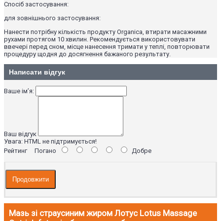
Спосіб застосування:
для зовнішнього застосування:
Нанести потрібну кількість продукту Organica, втирати масажними
рухами протягом 10 хвилин. Рекомендується використовувати
ввечері перед сном, місце нанесення тримати у теплі, повторювати
процедуру щодня до досягнення бажаного результату.
Написати відгук
Ваше ім’я:
Ваш відгук
Увага:
HTML не підтримується!
Рейтинг
Погано
Добре
Продовжити
Мазь зі страусиним жиром Лотус Lotus Massage