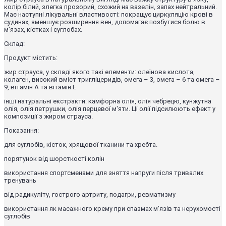
колір білий, злегка прозорий, схожий на вазелін, запах нейтральний.
Має наступні лікувальні властивості: покращує циркуляцію крові в
судинах, зменшує розширення вен, допомагає позбутися болю в
м'язах, кістках і суглобах.
Склад:
Продукт містить:
жир страуса, у складі якого такі елементи: олеїнова кислота,
колаген, високий вміст тригліцеридів, омега – 3, омега – 6 та омега –
9, вітамін А та вітамін Е
інші натуральні екстракти: камфорна олія, олія чебрецю, кунжутна
олія, олія петрушки, олія перцевої м'яти. Ці олії підсилюють ефект у
композиції з жиром страуса.
Показання:
для суглобів, кісток, хрящової тканини та хребта.
порятунок від шорсткості колін
використання спортсменами для зняття напруги після тривалих
тренувань
від радикуліту, гострого артриту, подагри, ревматизму
використання як масажного крему при спазмах м'язів та нерухомості
суглобів