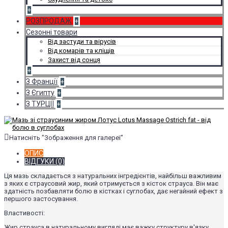
+
РОЗПРОДАЖ
+
Сезонні товари
Від застуди та вірусів
Від комарів та кліщів
Захист від сонця
+
З Франції
+
З Єгипту
+
З ТУРЦІЇ
+
Натисніть "Зображення для галереї"
ОПИС
ВІДГУКИ (0)
Ця мазь складається з натуральних інгредієнтів, найбільш важливим
з яких є страусовий жир, який отримується з кісток страуса. Він має
здатність позбавляти болю в кістках і суглобах, дає негайний ефект з
першого застосування.
Властивості:
Жир страуса в натуральному вигляді має важку структуру в'язку,