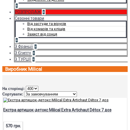
+
РОЗПРОДАЖ
+
Сезонні товари
Від застуди та вірусів
Від комарів та кліщів
Захист від сонця
+
З Франції
+
З Єгипту
+
З ТУРЦІЇ
+
Виробник Milical
На сторінці:
Сортувати:
Екстра артишок-детокс Milical Extra Artichaut Détox 7 доз
570 грн.