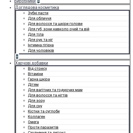
Виробники
+
Доглядова косметика
Зубні пасти
Для обличчя
Для волосся та шкіри голови
Для губ, зони навколо очей та вій
Для тіла
Для рук та ніг
Інтимна гігієна
Для чоловіків
+
Харчові добавки
Від стресу
Вітаміни
Гарна шкіра
Дітям
Для вагітних та годуючих мам
Для волосся та нігтів
Для зору
Для сну
Кістки та суглоби
Коллаген
Омега
Проти паразитів
Схуднення та детокс