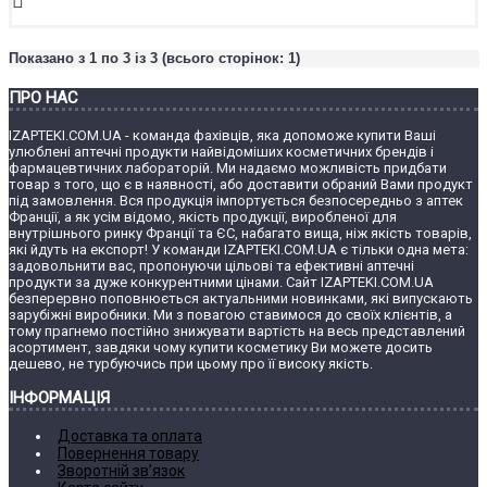
Показано з 1 по 3 із 3 (всього сторінок: 1)
ПРО НАС
IZAPTEKI.COM.UA - команда фахівців, яка допоможе купити Ваші
улюблені аптечні продукти найвідоміших косметичних брендів і
фармацевтичних лабораторій. Ми надаємо можливість придбати
товар з того, що є в наявності, або доставити обраний Вами продукт
під замовлення. Вся продукція імпортується безпосередньо з аптек
Франції, а як усім відомо, якість продукції, виробленої для
внутрішнього ринку Франції та ЄС, набагато вища, ніж якість товарів,
які йдуть на експорт! У команди IZAPTEKI.COM.UA є тільки одна мета:
задовольнити вас, пропонуючи цільові та ефективні аптечні
продукти за дуже конкурентними цінами. Сайт IZAPTEKI.COM.UA
безперервно поповнюється актуальними новинками, які випускають
зарубіжні виробники. Ми з повагою ставимося до своїх клієнтів, а
тому прагнемо постійно знижувати вартість на весь представлений
асортимент, завдяки чому купити косметику Ви можете досить
дешево, не турбуючись при цьому про її високу якість.
ІНФОРМАЦІЯ
Доставка та оплата
Повернення товару
Зворотній зв’язок